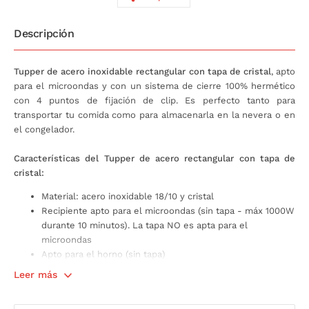
Descripción
Tupper de acero inoxidable rectangular con tapa de cristal
, apto
para el microondas y con un sistema de cierre 100% hermético
con 4 puntos de fijación de clip. Es perfecto tanto para
transportar tu comida como para almacenarla en la nevera o en
el congelador.
Características del Tupper de acero rectangular con tapa de
cristal:
Material: acero inoxidable 18/10 y cristal
Recipiente apto para el microondas (sin tapa - máx 1000W
durante 10 minutos). La tapa NO es apta para el
microondas
Apto para el horno (sin tapa)
Apto para el lavavajillas (sin tapa), nevera y congelador
Leer más
Tapa de cristal con válvula para dejar circular el aire y
junta de silicona extraíble