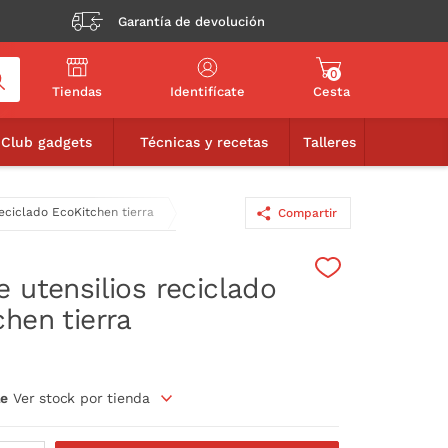
Garantía de devolución
0
Tiendas
Identifícate
Cesta
16,00€
AÑADIR A LA CESTA
Club gadgets
Técnicas y recetas
Talleres
reciclado EcoKitchen tierra
Compartir
 utensilios reciclado
hen tierra
le
Ver stock por tienda