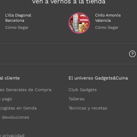
Ven a vernos a la tienda
L'Illa Diagonal
Cirilo Amorós
Barcelona
Valencia
Cómo llegar
Cómo llegar
a
al cliente
El universo Gadgets&Cuina
es Generales de Compra
Club Gadgets
 pago
Talleres
cogidas en tienda
Técnicas y recetas
y devoluciones
l
e privacidad