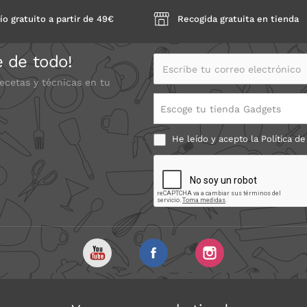
ío gratuito a partir de 49€
Recogida gratuita en tienda
e de todo!
Escribe tu correo electrónico
recetas y técnicas en tu
Escoge tu tienda Gadgets
He leído y acepto la
Política de