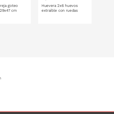
 reja goteo
Huevera 2x6 huevos
Escurr
 29x47 cm
extraíble con ruedas
platos
O EN LA CESTA
PONLO EN LA CESTA
P
n