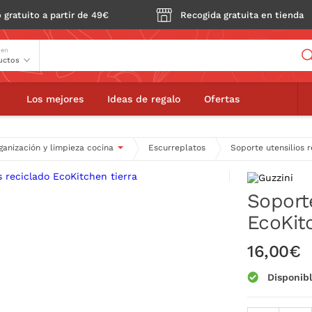
 gratuito a partir de 49€
Recogida gratuita en tienda
Buscador
 en
Soporte utensilios reciclado EcoKitchen tierra
Los mejores
Ideas de regalo
Ofertas
ganización y limpieza cocina
Escurreplatos
Soporte utensilios 
Soporte
EcoKitc
16,00€
Disponib