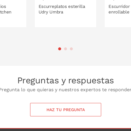
ios
Escurreplatos esterilla
Escurridor
itchen
Udry Umbra
enrollable
 LA CESTA
PONLO EN LA CESTA
PONL
Preguntas y respuestas
Pregunta lo que quieras y nuestros expertos te responde
HAZ TU PREGUNTA