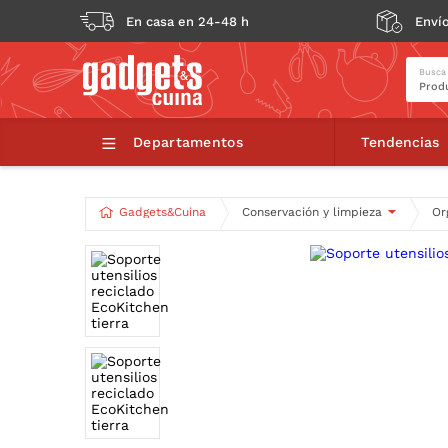
En casa en 24-48 h
Envío
Busca
Departamentos
Tendencias
Gadgets&Cuina
Conservación y limpieza
Or