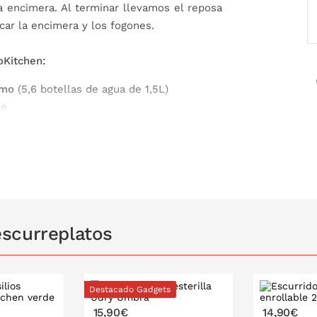
la encimera. Al terminar llevamos el reposa
scar la encimera y los fogones.
oKitchen:
umo
(5,6 botellas de agua de 1,5L)
te
scurreplatos
Destacado Gadgets
15,90€
14,90€