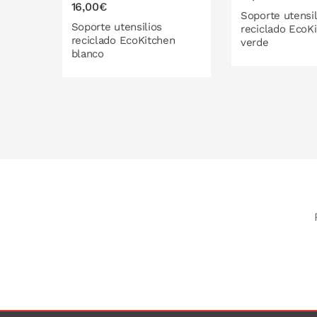
16,00€
Soporte utensil
Soporte utensilios
reciclado EcoK
reciclado EcoKitchen
verde
blanco
PONLO EN
PONLO EN LA CESTA