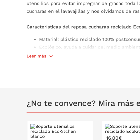
utensilios para evitar impregnar de grasas toda 
cucharas en el lavavajillas y nos olvidamos de ra
Características del reposa cucharas reciclado Ec
Material:
plástico reciclado 100% postcons
Ecológico, ayuda a cuidar del medio ambien
Apto para el lavavajillas (max. 55ºC)
Leer más
Apto para el contacto con alimentos
Libre de BPA
Medidas: 25 x 12,5 x h 3 cm
Made in Italy
¿No te convence? Mira más e
16,00€