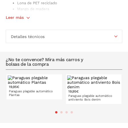
Lona de PET reciclado
Mango de madera
Diámetro: 96 cm
Leer más
Plegado: 28,5 cm
Detalles técnicos
¿No te convence? Mira más carros y
bolsas de la compra
19,95€
Paraguas plegable automático
19,95€
Plantas
Paraguas plegable automático
antiviento Bois denim
PONLO EN LA CESTA
PONLO EN LA CESTA