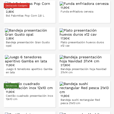
Destacado Gadgets
11,90€
2,90€
Funda enfriadora cerveza
PONLO EN LA CESTA
PONLO EN LA CESTA
Bol Palomitas Pop Corn 2,8 L
PONLO EN LA CESTA
22x16 cm
28x21 cm
2,90€
17,90€
PONLO EN LA CESTA
Bandeja presentación Gran Gusto
Plato presentación huevos duros
opal
x12 cav
33x24
cm
11,90€
27,90€
PONLO EN LA CESTA
Juego 6 tenedores aperitivo Gamba
Bandeja presentación hoja Navidad
en lata
37x14 cm
Tendencia
11,90€
PONLO EN LA CESTA
PONLO EN LA CESTA
Cestillo cuadrado presentación inox
11,90€
12x10 cm
Bandeja sushi rectangular Red
pesca 21x13 cm