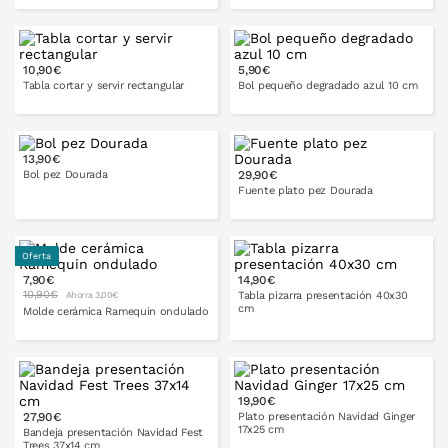
PONLO EN LA CESTA
10,90€
5,90€
PONLO EN LA CESTA
Tabla cortar y servir rectangular
Bol pequeño degradado azul 10 cm
13,90€
Bol pez Dourada
29,90€
PONLO EN LA CESTA
PONLO EN LA CESTA
Fuente plato pez Dourada
Oferta
7,90€
14,90€
10,90€
Tabla pizarra presentación 40x30
Ahorra 3,00€
cm
Molde cerámica Ramequin ondulado
PONLO EN LA CESTA
19,90€
27,90€
Plato presentación Navidad Ginger
17x25 cm
Bandeja presentación Navidad Fest
Trees 37x14 cm