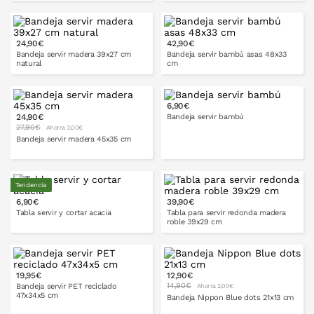
24,90€
42,90€
PONLO EN LA CESTA
PONLO EN LA CESTA
Bandeja servir madera 39x27 cm
Bandeja servir bambú asas 48x33
natural
cm
6,90€
24,90€
Bandeja servir bambú
PONLO EN LA CESTA
PONLO EN LA CESTA
27,90€
Ahorra 3,00€
Bandeja servir madera 45x35 cm
30x20
cm
37x27 cm
Tendencia
6,90€
39,90€
PONLO EN LA CESTA
Tabla servir y cortar acacia
Tabla para servir redonda madera
roble 39x29 cm
29x14 cm
35x18 cm
19,95€
12,90€
PONLO EN LA CESTA
14,90€
Bandeja servir PET reciclado
Ahorra 2,00€
47x34x5 cm
Bandeja Nippon Blue dots 21x13 cm