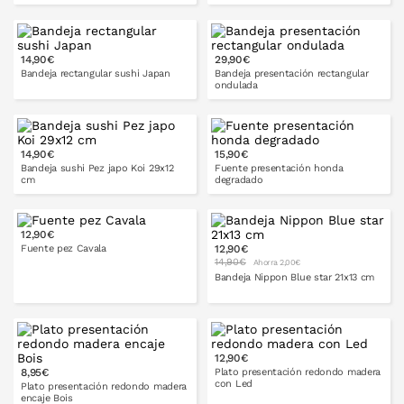
PONLO EN LA CESTA
14,90€
29,90€
PONLO EN LA CESTA
Bandeja rectangular sushi Japan
Bandeja presentación rectangular
ondulada
14,90€
15,90€
Bandeja sushi Pez japo Koi 29x12
Fuente presentación honda
cm
degradado
12,90€
Fuente pez Cavala
12,90€
PONLO EN LA CESTA
14,90€
Ahorra 2,00€
Bandeja Nippon Blue star 21x13 cm
12,90€
PONLO EN LA CESTA
8,95€
Plato presentación redondo madera
con Led
Plato presentación redondo madera
encaje Bois