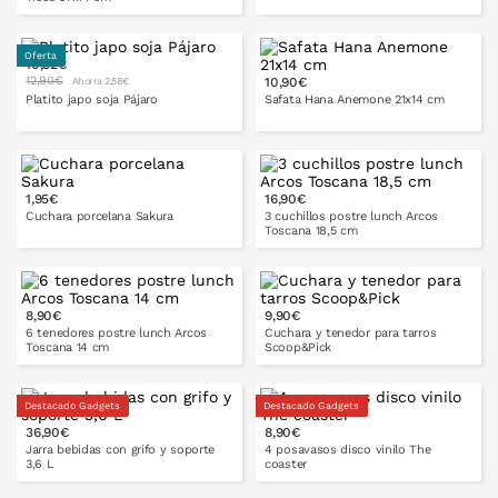
Oferta
10,32€
PONLO EN LA CESTA
12,90€
10,90€
Ahorra 2,58€
PONLO EN LA CESTA
Platito japo soja Pájaro
Safata Hana Anemone 21x14 cm
1,95€
16,90€
Cuchara porcelana Sakura
3 cuchillos postre lunch Arcos
Toscana 18,5 cm
8,90€
9,90€
PONLO EN LA CESTA
PONLO EN LA CESTA
6 tenedores postre lunch Arcos
Cuchara y tenedor para tarros
Toscana 14 cm
Scoop&Pick
Destacado Gadgets
Destacado Gadgets
36,90€
8,90€
PONLO EN LA CESTA
PONLO EN LA CESTA
Jarra bebidas con grifo y soporte
4 posavasos disco vinilo The
3,6 L
coaster