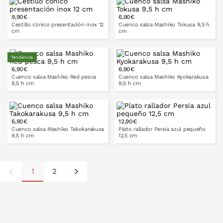
PONLO EN LA CESTA
9,90€
6,90€
PONLO EN LA CESTA
Cestillo cónico presentación inox 12
Cuenco salsa Mashiko Tokusa 9,5 h
cm
cm
Tendencia
6,90€
6,90€
PONLO EN LA CESTA
PONLO EN LA CESTA
Cuenco salsa Mashiko Red pesca
Cuenco salsa Mashiko Kyokarakusa
9,5 h cm
9,5 h cm
6,90€
12,90€
PONLO EN LA CESTA
PONLO EN LA CESTA
Cuenco salsa Mashiko Takokarakusa
Plato rallador Persia azul pequeño
9,5 h cm
12,5 cm
1
2
PONLO EN LA CESTA
PONLO EN LA CESTA