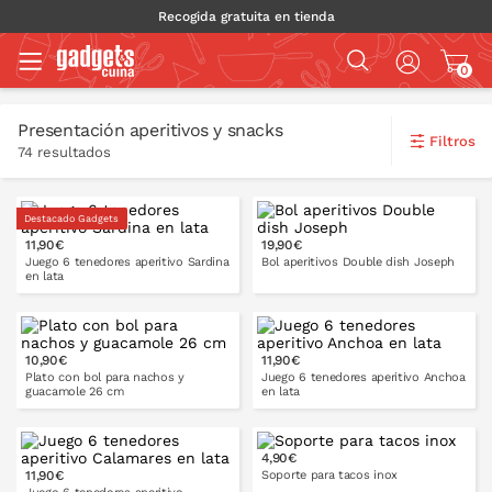
Recogida gratuita en tienda
0
Presentación aperitivos y snacks
Filtros
74 resultados
Destacado Gadgets
11,90€
19,90€
Juego 6 tenedores aperitivo Sardina
Bol aperitivos Double dish Joseph
en lata
10,90€
11,90€
PONLO EN LA CESTA
PONLO EN LA CESTA
Plato con bol para nachos y
Juego 6 tenedores aperitivo Anchoa
guacamole 26 cm
en lata
4,90€
11,90€
Soporte para tacos inox
PONLO EN LA CESTA
PONLO EN LA CESTA