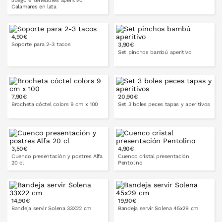
Juego 6 tenedores aperitivo
Calamares en lata
2-3
3-4
4,90€
Soporte para 2-3 tacos
3,90€
PONLO EN LA CESTA
Set pinchos bambú aperitivo
PONLO EN LA CESTA
7,90€
20,90€
PONLO EN LA CESTA
Brocheta cóctel colors 9 cm x 100
Set 3 boles peces tapas y aperitivos
3,50€
4,90€
PONLO EN LA CESTA
PONLO EN LA CESTA
Cuenco presentación y postres Alfa
Cuenco cristal presentación
20 cl
Pentolino
14 cm
17 cm
14,90€
19,90€
PONLO EN LA CESTA
Bandeja servir Solena 33X22 cm
Bandeja servir Solena 45x29 cm