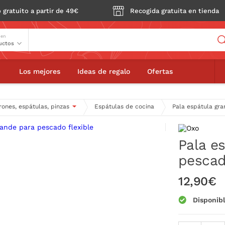
 gratuito a partir de 49€
Recogida gratuita en tienda
Buscador
 en
a espátula grande para pescado flexible
Los mejores
Ideas de regalo
Ofertas
ones, espátulas, pinzas
Espátulas de cocina
Pala espátula gra
Pala e
pescad
12,90€
Disponib