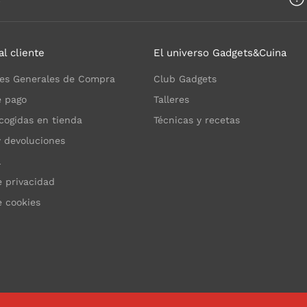
al cliente
El universo Gadgets&Cuina
es Generales de Compra
Club Gadgets
 pago
Talleres
cogidas en tienda
Técnicas y recetas
y devoluciones
l
e privacidad
e cookies