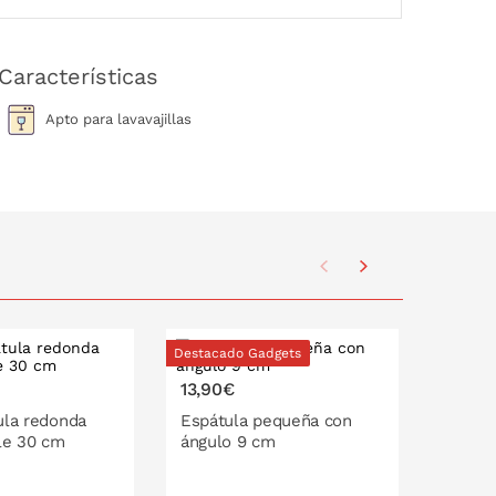
Características
Apto para lavavajillas
Destacado Gadgets
Destaca
13,90€
11,90
ula redonda
Espátula pequeña con
Pala e
le 30 cm
ángulo 9 cm
flexib