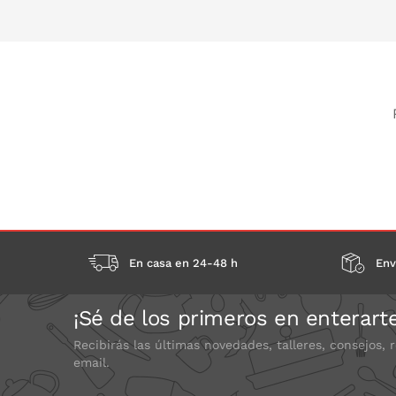
PONLO EN LA CESTA
En casa en 24-48 h
Env
¡Sé de los primeros en enterart
Recibirás las últimas novedades, talleres, consejos, 
email.