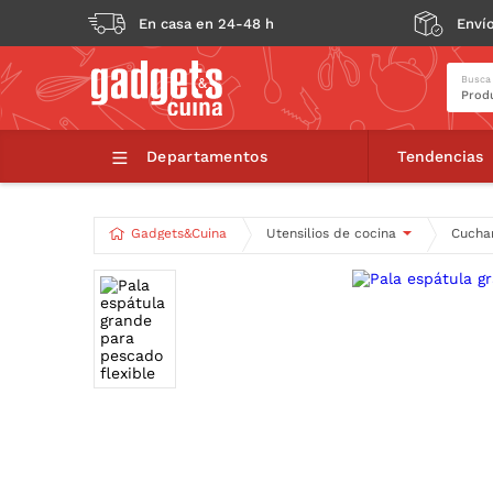
En casa en 24-48 h
Envío
Busca
Pal
Departamentos
Tendencias
Gadgets&Cuina
Utensilios de cocina
Cuchar