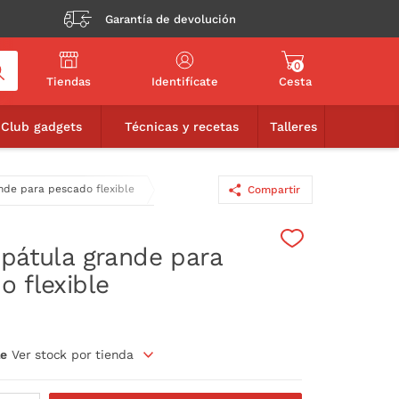
Garantía de devolución
0
Tiendas
Identifícate
Cesta
12,90€
AÑADIR A LA CESTA
Club gadgets
Técnicas y recetas
Talleres
nde para pescado flexible
Compartir
spátula grande para
o flexible
le
Ver stock por tienda