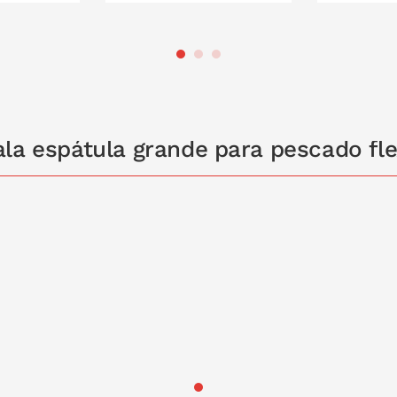
 LA CESTA
PONLO EN LA CESTA
PONL
la espátula grande para pescado fle