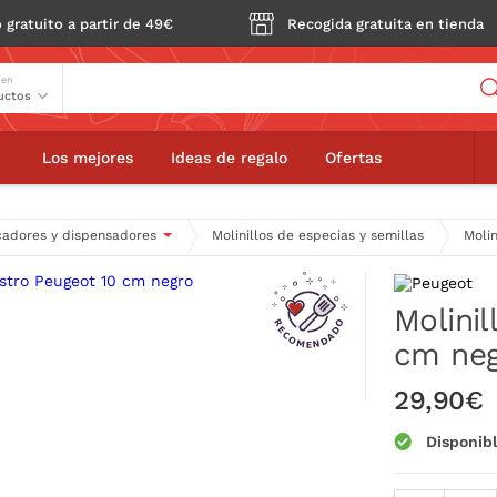
 gratuito a partir de 49€
Recogida gratuita en tienda
Buscador
 en
illo sal Bistro Peugeot 10 cm negro
Los mejores
Ideas de regalo
Ofertas
cadores y dispensadores
Molinillos de especias y semillas
Molin
Molinil
cm ne
29,90€
Disponib