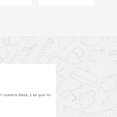
O EN LA CESTA
PONLO EN LA CESTA
P
n nuestra dieta, y es que no