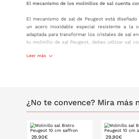
El mecanismo de los molinillos de sal cuenta con 
El mecanismo de sal de Peugeot está diseñado p
un acero inoxidable especial resistente a la 
adaptada para transformar los cristales de sal en
tu molinillo de sal Peugeot, debes utilizar sal
con sal marina.
Leer más
Características del Molinillo de sal Bistro:
Fabricado en madera de haya PEFC.
Madera procedente de bosques certificados
Acabado lacado a base de agua y, por tanto
¿No te convence? Mira más mo
Mecanismo de molienda fabricado en acero
mecanismo).
Medidas: ø 5 x h 10 cm.
Fabricado en Francia.
En el mundo de los molinillos de especias, 
29,90€
29,90€