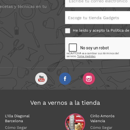
recetas y técnicas en tu
Escoge tu tienda Gadgets
He leído y acepto la
Política de
Ven a vernos a la tienda
L'Illa Diagonal
Cirilo Amorós
Barcelona
Valencia
Cómo llegar
Cómo llegar