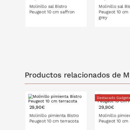
especial para
Peugeot
, fábrica francesa especia
Molinillo sal Bistro
Molinillo sal Bi
Peugeot 10 cm saffron
Peugeot 10 cm
de historia han llevado a la marca Peugeot a su 
grey
especias, presentes en las mesas y cocinas de l
de Peugeot se expresa ahora a través de sus me
con un sistema patentado único, que garantizan e
la explosión de todo su sabor y frescura. G
PONLO EN LA CESTA
PONLO EN
molinillos manuales y eléctricos de auténtica refe
Productos relacionados de Mo
Destacado Gadget
29,90€
29,90€
Molinillo pimienta Bistro
Molinillo pimie
Peugeot 10 cm terracota
Peugeot 10 cm 