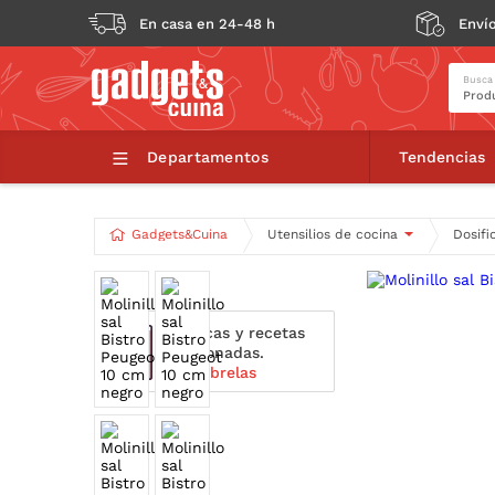
En casa en 24-48 h
Envío
Busca
Molin
Departamentos
Tendencias
Gadgets&Cuina
Utensilios de cocina
Dosifi
Técnicas y recetas
relacionadas.
Descúbrelas