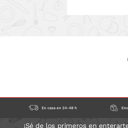
En casa en 24-48 h
Env
¡Sé de los primeros en enterart