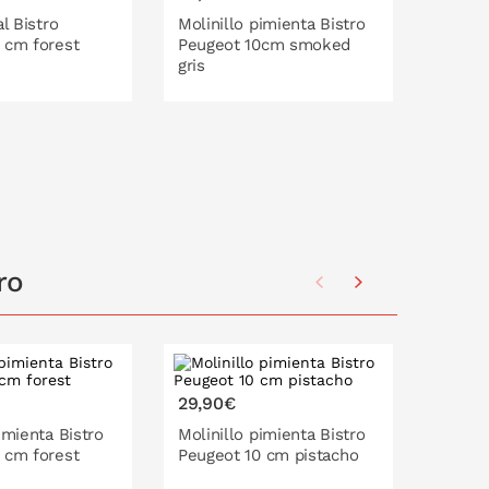
al Bistro
Molinillo pimienta Bistro
Molini
 cm forest
Peugeot 10cm smoked
Peugeo
gris
O EN LA CESTA
PONLO EN LA CESTA
P
ro
29,90€
29,90
imienta Bistro
Molinillo pimienta Bistro
Molini
 cm forest
Peugeot 10 cm pistacho
Peugeo