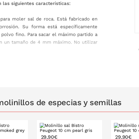
las siguientes características:
ara moler sal de roca. Está fabricado en
corrosión. Su forma está específicamente
 polvo fino. Para sacar el máximo partido a
 con un tamaño de 4 mm máximo. No utilizar
.
, respetuosos con el medio ambiente.
linillos de especias y semillas
 inoxidable con garantía de por vida (el
pimienta y sal siempre hay una mención
29,90€
29,90€