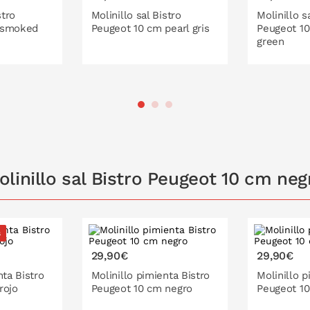
lizada en molinillos desde 1810. Dos siglos
stro
Molinillo sal Bistro
Molinillo s
 smoked
Peugeot 10 cm pearl gris
Peugeot 10
condición de líder mundial en molinillos de
green
os grandes chefs del mundo. La tecnología
canismos específicos para moler especias
l ajuste preciso del grano recién molido y
arantía de por vida en mecanismos para
 LA CESTA
PONLO EN LA CESTA
PONL
rencia culinaria.
linillo sal Bistro Peugeot 10 cm neg
s
29,90€
29,90€
nta Bistro
Molinillo pimienta Bistro
Molinillo p
rojo
Peugeot 10 cm negro
Peugeot 10