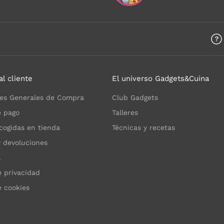
a
al cliente
El universo Gadgets&Cuina
es Generales de Compra
Club Gadgets
 pago
Talleres
cogidas en tienda
Técnicas y recetas
y devoluciones
l
e privacidad
e cookies