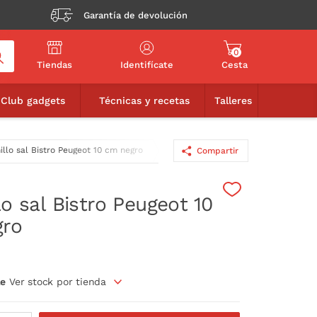
Garantía de devolución
0
Tiendas
Identifícate
Cesta
29,90€
AÑADIR A LA CESTA
Club gadgets
Técnicas y recetas
Talleres
illo sal Bistro Peugeot 10 cm negro
Compartir
lo sal Bistro Peugeot 10
gro
le
Ver stock por tienda