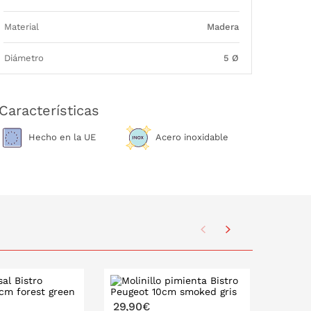
Material
Madera
Diámetro
5 Ø
Características
Hecho en la UE
Acero inoxidable
Destaca
29,90€
29,90