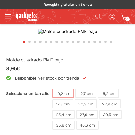
Recogida gratuita en tienda
0
Molde cuadrado PME bajo
8,95€
Disponible
Ver stock por tienda
Selecciona un tamaño
10,2 cm
12,7 cm
15,2 cm
17,8 cm
20,3 cm
22,9 cm
25,4 cm
27,9 cm
30,5 cm
35,6 cm
40,6 cm