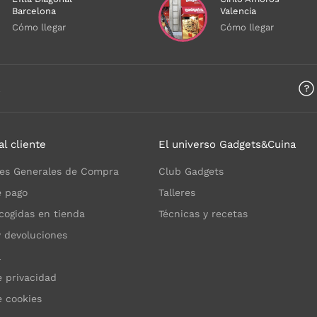
Barcelona
Valencia
Cómo llegar
Cómo llegar
a
al cliente
El universo Gadgets&Cuina
es Generales de Compra
Club Gadgets
 pago
Talleres
cogidas en tienda
Técnicas y recetas
y devoluciones
l
e privacidad
e cookies