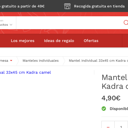
 gratuito a partir de 49€
Recogida gratuita en tienda
Buscador
 en
l individual 33x45 cm Kadra camel
Los mejores
Ideas de regalo
Ofertas
 mesa
Manteles individuales
Mantel individual 33x45 cm Kadra
Mantel
Kadra 
4,90€
Disponib