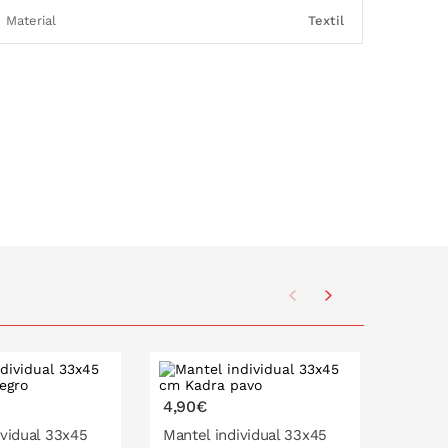
Material
Textil
4,90€
4,90€
ividual 33x45
Mantel individual 33x45
Mantel