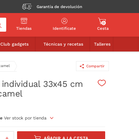
Garantía de devolución
0
Tiendas
Identifícate
Cesta
4,90€
AÑADIR A LA CESTA
Club gadgets
Técnicas y recetas
Talleres
 camel
Compartir
 individual 33x45 cm
camel
le
Ver stock por tienda
AÑADIR A LA CESTA