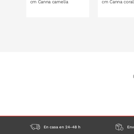
cm Canna camelia
cm Canna coral
PONLO EN LA CESTA
PONLO EN
En casa en 24-48 h
Env