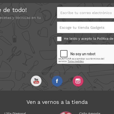
e de todo!
Escribe tu correo electrónico
recetas y técnicas en tu
Escoge tu tienda Gadgets
He leído y acepto la
Política de
Ven a vernos a la tienda
L'Illa Diagonal
Cirilo Amorós