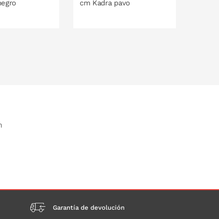
negro
cm Kadra pavo
cm Ka
O EN LA CESTA
PONLO EN LA CESTA
P
n
Garantía de devolución