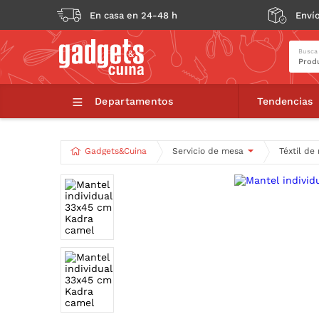
En casa en 24-48 h
Envío
Busca
Mante
Departamentos
Tendencias
Gadgets&Cuina
Servicio de mesa
Téxtil de