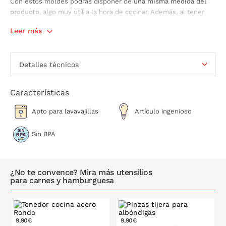
Con estos moldes podrás disponer de
una misma medida del
producto
, algo muy útil a la hora de cocinar. Además, al tener
tantos usos ahorrarás mucho espacio en utensilios!
Leer más
Fácil de limpiar y ocupa muy poco espacio.
Detalles técnicos
Características
Apto para lavavajillas
Artículo ingenioso
Sin BPA
¿No te convence? Mira más utensilios
para carnes y hamburguesa
9,90€
9,90€