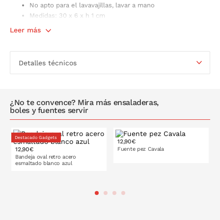
No apto para el lavavajillas, lavar a mano
Medidas: 30 x 6 x h 1 cm
Leer más
Detalles técnicos
¿No te convence? Mira más ensaladeras,
boles y fuentes servir
Destacado Gadgets
25x17
30x20
12,90€
cm
cm
12,90€
Fuente pez Cavala
Bandeja oval retro acero
esmaltado blanco azul
35x24
40x27
cm
cm