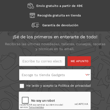
Envío gratuito a partir de 49€
Recogida gratuita en tienda
Garantía de devolución
¡Sé de los primeros en enterarte de todo!
Recibirás las últimas novedades, talleres, consejos, recetas
y técnicas en tu email.
Escribe tu correo
electrónico
Escoge tu tienda Gadgets
He leído y acepto la
Política de privacidad