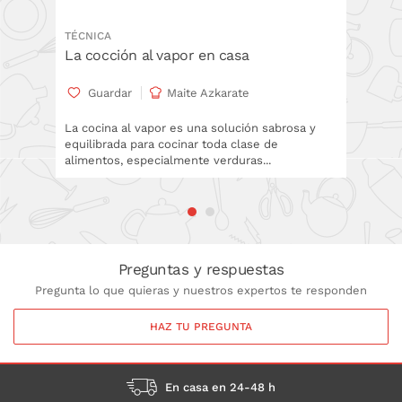
TÉCNICA
RECETA
La cocción al vapor en casa
Gyozas
Guardar
Maite Azkarate
Gua
La cocina al vapor es una solución sabrosa y
Receta p
equilibrada para cocinar toda clase de
vapor co
alimentos, especialmente verduras...
caso util
Preguntas y respuestas
Pregunta lo que quieras y nuestros expertos te responden
HAZ TU PREGUNTA
En casa en 24-48 h