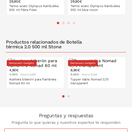
siempre a mano
29,90€
29,90€
Termo acero Olympus Kambukka
Termo acero Olympus Kambukka
No apta para el microondas, nevera ni congelador
500 ml Plata Polar
500 ml blue moon
Libre de BPA
Medidas: 7,4 x 7,4 x 22,5 cm
PONLO EN LA CESTA
PONLO EN LA CESTA
Productos relacionados de Botella
térmica 2.0 500 ml Stone
Destacado Gadgets
Destacado Gadgets
4,90€
8,90€
4,95€
8,95€
Ahorra 0,05€
Ahorra 0,05€
Aceitera biberón para fiambrera
Tupper Valira Nomad 0,75
Nomad 60 ml
transparent
PONLO EN LA CESTA
PONLO EN LA CESTA
Preguntas y respuestas
Pregunta lo que quieras y nuestros expertos te responden