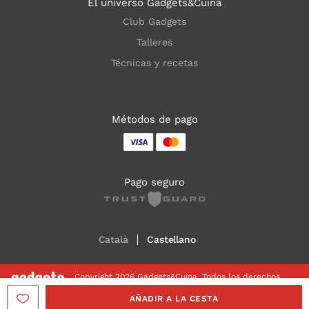
El universo Gadgets&Cuina
Club Gadgets
Talleres
Técnicas y recetas
Métodos de pago
Pago seguro
Català
Castellano
Copyright 2026 Gadgets&Cuina. Todos los derechos
reservados
AÑADIR A LA CESTA
Aviso legal
Política de Cookies