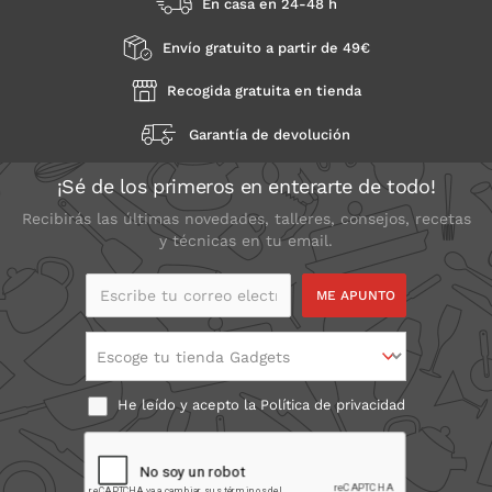
En casa en 24-48 h
Envío gratuito a partir de 49€
Recogida gratuita en tienda
Garantía de devolución
¡Sé de los primeros en enterarte de todo!
Recibirás las últimas novedades, talleres, consejos, recetas
y técnicas en tu email.
Escribe tu correo
electrónico
Escoge tu tienda Gadgets
He leído y acepto la
Política de privacidad