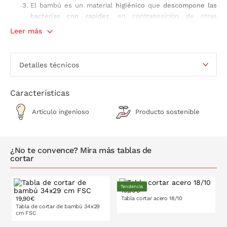
El bambú es un material
higiénico
que
descompone las
bacterias con rapidez
, en contraposición de otras
maderas como la haya.
Leer más
Tampoco absorbe demasiada humedad con lo que
evita
que se deforme con el paso del tiempo
.
El bambú ofrece una superfície de corte que
no daña ni
Detalles técnicos
desgasta el filo de nuestros cuchillos.
Las tablas de cortar de bambú
no deben lavarse en lavavajillas
,
Características
simplemente limpiarlas con agua y jabón bajo el grifo y dejarlas
secar bien antes de volver a guardar.
Artículo ingenioso
Producto sostenible
Medidas:
50 x 15 x 1,5 cm
Material
: bambú
¿No te convence? Mira más tablas de
cortar
Tendencia
19,90€
19,90€
Tabla cortar acero 18/10
Tabla de cortar de bambú 34x29
cm FSC
30x20
36x25
cm
cm