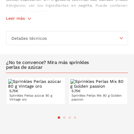
Alérgenos: ver los ingredientes en
negrita
. Puede contener:
soja, leche, almendras.
Leer más
Contiene
: 80 gramos.
Detalles técnicos
¿No te convence? Mira más sprinkles
perlas de azúcar
5,75€
5,75€
Sprinkles Perlas azúcar 80 g
Sprinkles Perlas Mix 80 g Golden
Vintage oro
passion
PONLO EN LA CESTA
PONLO EN LA CESTA