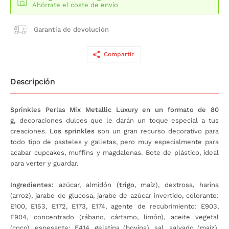
Ahórrate el coste de envío
Garantía de devolución
Compartir
Descripción
Sprinkles Perlas Mix Metallic Luxury en un formato de 80
g,
decoraciones dulces que le darán un toque especial a tus
creaciones.
Los sprinkles
son un gran recurso decorativo para
todo tipo de pasteles y galletas, pero muy especialmente para
acabar cupcakes, muffins y magdalenas. Bote de plástico, ideal
para verter y guardar.
Ingredientes:
azúcar, almidón (
trigo
, maíz), dextrosa, harina
(arroz), jarabe de glucosa, jarabe de azúcar invertido, colorante:
E100, E153, E172, E173, E174, agente de recubrimiento: E903,
E904, concentrado (rábano, cártamo, limón), aceite vegetal
(coco), espesante: E414, gelatina (bovina), sal, salvado (maíz).