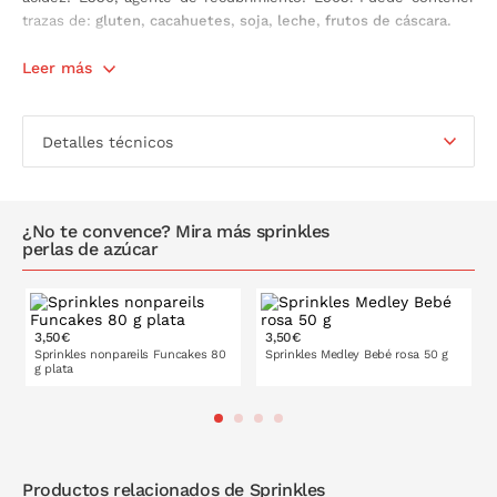
trazas de:
gluten, cacahuetes, soja, leche, frutos de cáscara.
Contiene:
Leer más
50 gramos.
Detalles técnicos
¿No te convence? Mira más sprinkles
perlas de azúcar
3,50€
3,50€
Sprinkles nonpareils Funcakes 80
Sprinkles Medley Bebé rosa 50 g
g plata
PONLO EN LA CESTA
PONLO EN LA CESTA
Productos relacionados de Sprinkles