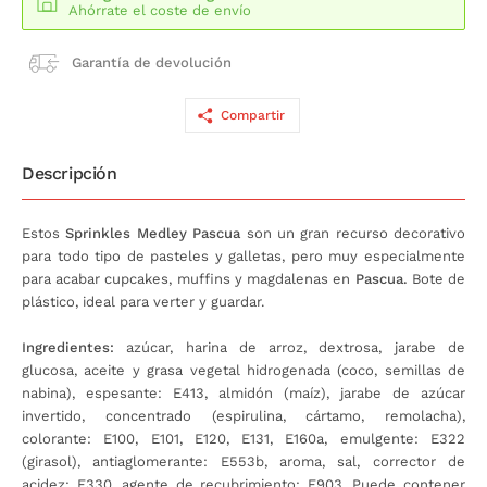
Ahórrate el coste de envío
Garantía de devolución
Compartir
Descripción
Estos
Sprinkles Medley
Pascua
son un gran recurso decorativo
para todo tipo de pasteles y galletas, pero muy especialmente
para acabar cupcakes, muffins y magdalenas en
Pascua.
Bote de
plástico, ideal para verter y guardar.
Ingredientes:
azúcar, harina de arroz, dextrosa, jarabe de
glucosa, aceite y grasa vegetal hidrogenada (coco, semillas de
nabina), espesante: E413, almidón (maíz), jarabe de azúcar
invertido, concentrado (espirulina, cártamo, remolacha),
colorante: E100, E101, E120, E131, E160a, emulgente: E322
(girasol), antiaglomerante: E553b, aroma, sal, corrector de
acidez: E330, agente de recubrimiento: E903. Puede contener