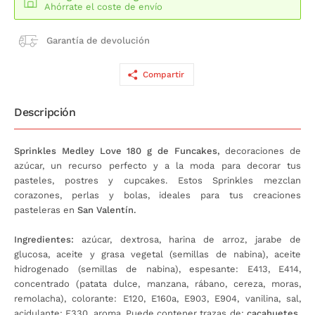
Ahórrate el coste de envío
Garantía de devolución
Compartir
Descripción
Sprinkles Medley Love 180 g de Funcakes,
decoraciones de
azúcar, un recurso perfecto y a la moda para decorar tus
pasteles, postres y cupcakes. Estos Sprinkles mezclan
corazones, perlas y bolas, ideales para tus creaciones
pasteleras en
San Valentín.
Ingredientes:
azúcar, dextrosa, harina de arroz, jarabe de
glucosa, aceite y grasa vegetal (semillas de nabina), aceite
hidrogenado (semillas de nabina), espesante: E413, E414,
concentrado (patata dulce, manzana, rábano, cereza, moras,
remolacha), colorante: E120, E160a, E903, E904, vanilina, sal,
acidulante: E330, aroma. Puede contener trazas de:
cacahuetes,