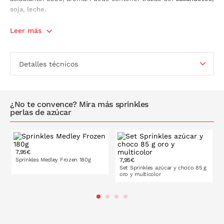
soja, leche.
Contiene:
Leer más
50 gramos.
Detalles técnicos
¿No te convence? Mira más sprinkles
perlas de azúcar
7,95€
Sprinkles Medley Frozen 180g
7,95€
Set Sprinkles azúcar y choco 85 g
oro y multicolor
PONLO EN LA CESTA
PONLO EN LA CESTA