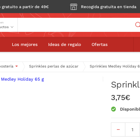
 gratuito a partir de 49€
Recogida gratuita en tienda
Buscador
 en
y Holiday 65 g
Los mejores
Ideas de regalo
Ofertas
postería
Sprinkles perlas de azúcar
Sprinkles Medley Holiday 6
Sprink
3,75€
Disponib