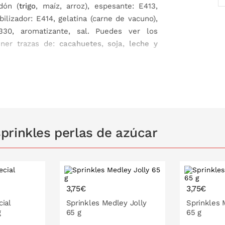
dón (
trigo
, maíz, arroz), espesante: E413,
bilizador: E414, gelatina (carne de vacuno),
330, aromatizante, sal. Puedes ver los
ener trazas de:
cacahuetes, soja, leche y
prinkles perlas de azúcar
3,75€
3,75€
ial
Sprinkles Medley Jolly
Sprinkles 
g
65 g
65 g