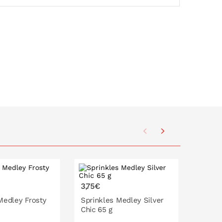
3,75€
3,75€
Medley Frosty
Sprinkles Medley Silver
Sprink
Chic 65 g
65 g