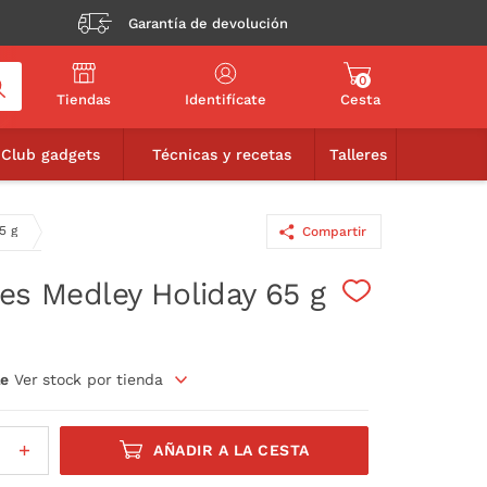
Garantía de devolución
0
Tiendas
Identifícate
Cesta
3,75€
AÑADIR A LA CESTA
Club gadgets
Técnicas y recetas
Talleres
5 g
Compartir
les Medley Holiday 65 g
le
Ver stock por tienda
AÑADIR A LA CESTA