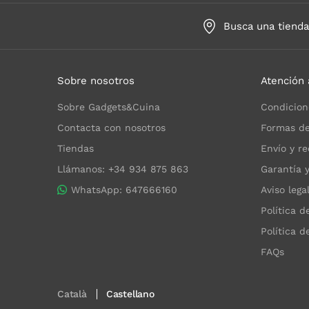
Busca una tiend
Sobre nosotros
Atención 
Sobre Gadgets&Cuina
Condicion
Contacta con nosotros
Formas de
Tiendas
Envío y re
Llámanos: +34 934 875 863
Garantía 
WhatsApp: 647666160
Aviso lega
Política d
Política d
FAQs
Català
Castellano