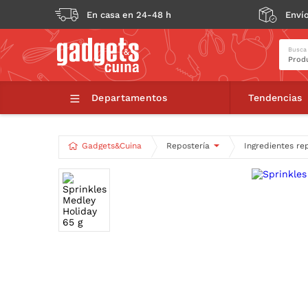
En casa en 24-48 h
Envío
Busca
Sprinkles Medle
Departamentos
Tendencias
Gadgets&Cuina
Repostería
Ingredientes re