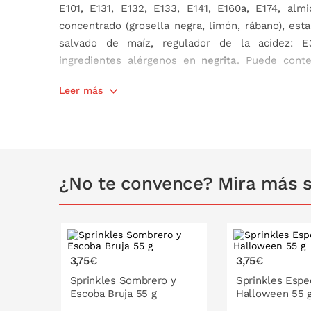
E101, E131, E132, E133, E141, E160a, E174, almi
concentrado (grosella negra, limón, rábano), esta
salvado de maíz, regulador de la acidez: E
ingredientes alérgenos en
negrita
. Puede cont
nueces.
Leer más
Contiene:
65 gramos.
¿No te convence? Mira más s
3,75€
3,75€
Sprinkles Sombrero y
Sprinkles Espec
Escoba Bruja 55 g
Halloween 55 