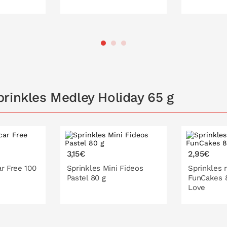
 LA CESTA
PONLO EN LA CESTA
PONL
rinkles Medley Holiday 65 g
3,15€
2,95€
r Free 100
Sprinkles Mini Fideos
Sprinkles 
Pastel 80 g
FunCakes 8
Love