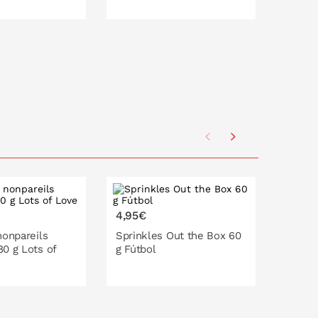
O EN LA CESTA
PONLO EN LA CESTA
P
4,95€
4,50€
nonpareils
Sprinkles Out the Box 60
Sprink
0 g Lots of
g Fútbol
metali