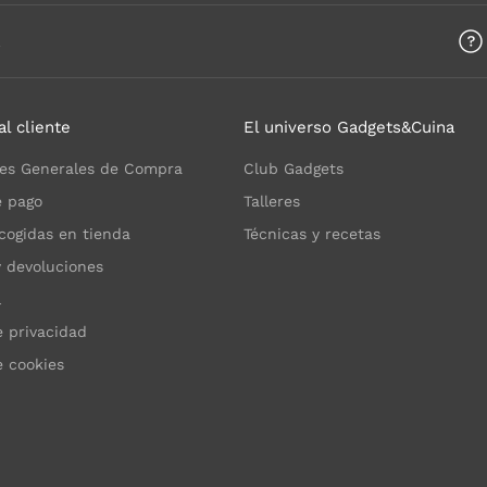
a
al cliente
El universo Gadgets&Cuina
es Generales de Compra
Club Gadgets
 pago
Talleres
cogidas en tienda
Técnicas y recetas
y devoluciones
l
e privacidad
e cookies