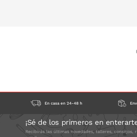
PONLO EN LA CESTA
PONLO EN
En casa en 24-48 h
Env
¡Sé de los primeros en enterart
Recibirás las últimas novedades, talleres, consejos, 