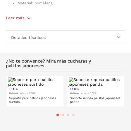
Material: porcelana
NOTA IMPORTANTE:
Bajo el mismo código se venden los 3
Leer más
diseños de gatos de la suerte diferentes. Si deseas algún
modelo en concreto has de especificarlo a la hora de realizar el
pedido.
Detalles técnicos
¿No te convence? Mira más cucharas y
palillos japoneses
1,90€
1,90€
2,40€
2,40€
Ahorra 0,50€
Ahorra 0,50€
Soporte para palillos japoneses
Soporte reposa palillos japoneses
surtido
panda
PONLO EN LA CESTA
PONLO EN LA CESTA