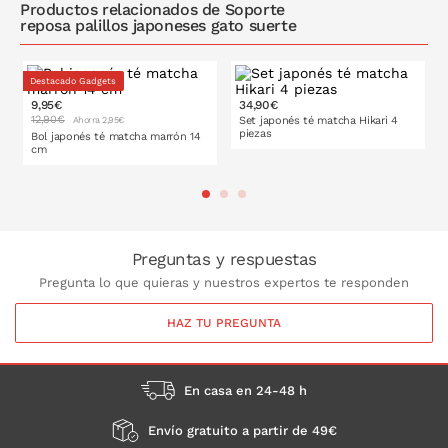
Productos relacionados de Soporte
reposa palillos japoneses gato suerte
Destacado Gadgets
9,95€
34,90€
12,90€
Set japonés té matcha Hikari 4
Ahorra 2,95€
piezas
Bol japonés té matcha marrón 14
cm
PONLO EN LA CESTA
PONLO EN LA CESTA
Preguntas y respuestas
Pregunta lo que quieras y nuestros expertos te responden
HAZ TU PREGUNTA
En casa en 24-48 h
Envío gratuito a partir de 49€