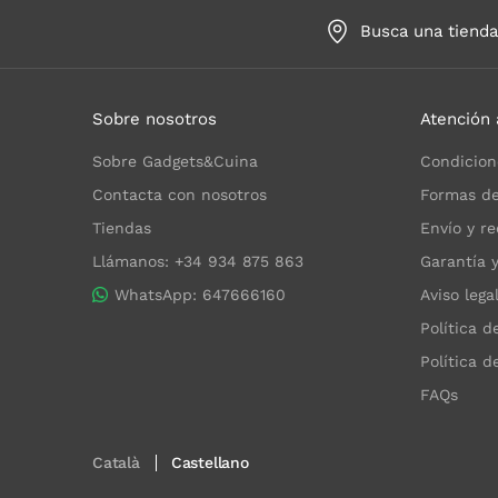
Busca una tiend
Sobre nosotros
Atención 
Sobre Gadgets&Cuina
Condicion
Contacta con nosotros
Formas de
Tiendas
Envío y re
Llámanos: +34 934 875 863
Garantía 
WhatsApp: 647666160
Aviso lega
Política d
Política d
FAQs
Català
Castellano