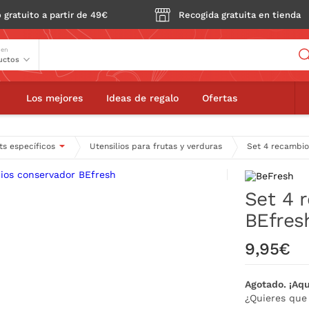
 gratuito a partir de 49€
Recogida gratuita en tienda
Buscador
 en
ecambios conservador BEfresh
Los mejores
Ideas de regalo
Ofertas
s específicos
Utensilios para frutas y verduras
Set 4 recambio
Set 4 
BEfres
9,95€
Agotado. ¡Aqu
¿Quieres que