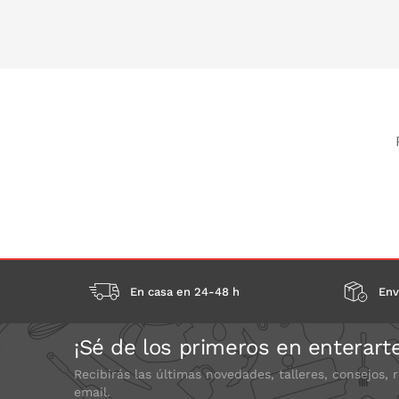
Gran resistencia a la humedad
PONLO EN LA CESTA
Apto para el contacto con alimentos
Sellado de alta seguridad
Mayor absorción del mercado
Duración de cada sachet: 90 días
Made in Spain
¿Cómo se utiliza?
Para utilizar el conservador, colocar el sobre en 
fruta y la verdura, ya sea dentro de la nevera
puedes encontrarla
aquí.
En casa en 24-48 h
Env
¡Sé de los primeros en enterart
Recibirás las últimas novedades, talleres, consejos, 
email.