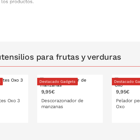
 los productos.
duras
y versátil
a
comida y mantiene los niveles de glucosa
ensilios para frutas y verduras
en contacto con el conservador
d alimentaria que no interfiere en el ciclo
odo su sabor y aroma
s
Destacado Gadgets
Destacado Ga
a
9,95€
9,95€
es responsables de los olores
cas
tes Oxo 3
Descorazonador de
Pelador pe
manzanas
Oxo
las siguientes características:
orción