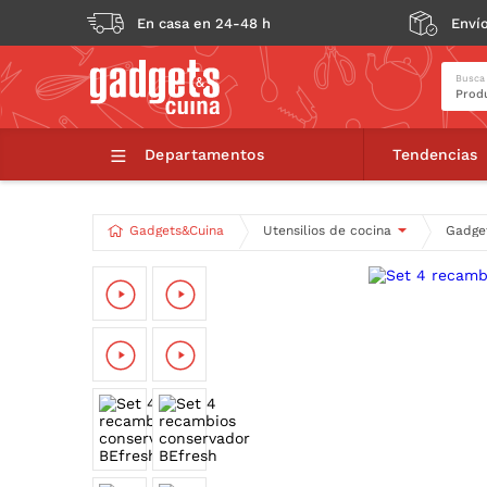
En casa en 24-48 h
Envío
Busca
Set 4 r
Departamentos
Tendencias
Gadgets&Cuina
Utensilios de cocina
Gadget