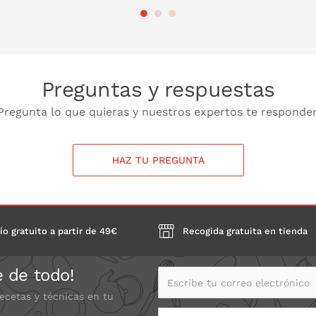
PONLO EN LA CESTA
PONL
Preguntas y respuestas
Pregunta lo que quieras y nuestros expertos te responde
el interior de la hoja y colocarla junto a la
 o fuera. La hoja se vende por separado,
HAZ TU PREGUNTA
ío gratuito a partir de 49€
Recogida gratuita en tienda
e de todo!
Escribe tu correo electrónico
recetas y técnicas en tu