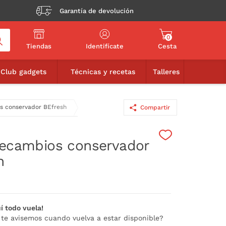
Garantía de devolución
0
Tiendas
Identifícate
Cesta
9,95€
AÑADIR A LA CESTA
Club gadgets
Técnicas y recetas
Talleres
s conservador BEfresh
Compartir
recambios conservador
h
í todo vuela!
 te avisemos cuando vuelva a estar disponible?