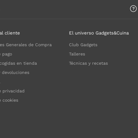
a
al cliente
El universo Gadgets&Cuina
es Generales de Compra
Club Gadgets
 pago
Talleres
cogidas en tienda
Técnicas y recetas
y devoluciones
l
e privacidad
e cookies