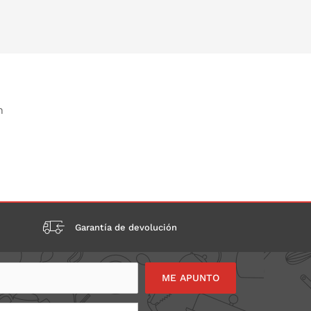
O EN LA CESTA
P
n
Garantía de devolución