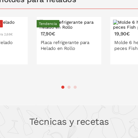
s
Tendencia
17,90€
19,90€
ra 2,68€
Helado
Placa refrigerante para
Molde 6 h
Helado en Rollo
peces Fish
 LA CESTA
PONLO EN LA CESTA
PONL
Técnicas y recetas