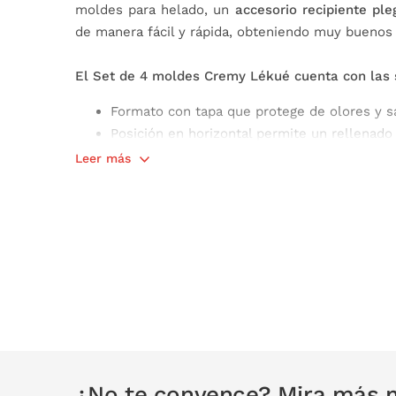
moldes para helado, un
accesorio recipiente ple
de manera fácil y rápida, obteniendo muy buenos 
El Set de 4 moldes Cremy Lékué cuenta con las si
Formato con tapa que protege de olores y s
Posición en horizontal permite un rellenado 
Materiales: moldes y recipiente 100% silicon
Leer más
Antiadherente, fácil desmoldado
Libre de BPA
Apto para lavavajillas, horno, microondas y 
Soporta temperaturas de -60ºC a 220ºC
Contenido: 4 moldes con 4 tapas y 4 palos, y
Incluye recetas (también opciones veganas)
Medidas:
Molde: 6 x 13 cm (60 ml)
Recipiente: ø 8,5 x 10 cm (350 ml)
¿No te convence? Mira más 