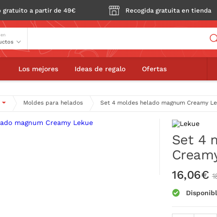
 gratuito a partir de 49€
Recogida gratuita en tienda
Buscador
 en
et 4 moldes helado magnum Creamy Lekue
18,
Los mejores
Ideas de regalo
Ofertas
Moldes para helados
Set 4 moldes helado magnum Creamy L
Set 4 
Cream
16,06€
1
Disponib