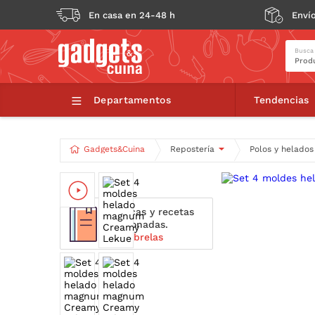
En casa en 24-48 h
Envío
Busca
S
Departamentos
Tendencias
Gadgets&Cuina
Repostería
Polos y helados
Técnicas y recetas
relacionadas.
Descúbrelas