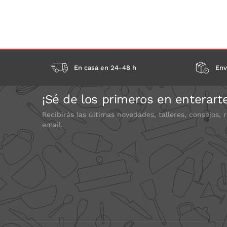
En casa en 24-48 h
Env
¡Sé de los primeros en enterart
Recibirás las últimas novedades, talleres, consejos, 
email.