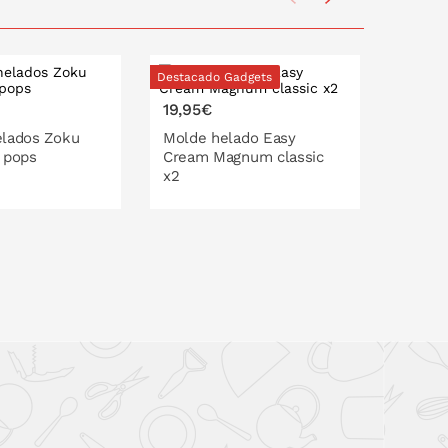
Destacado Gadgets
Destaca
19,95€
15,95
elados Zoku
Molde helado Easy
Molde 
 pops
Cream Magnum classic
Magnu
x2
O EN LA CESTA
PONLO EN LA CESTA
P