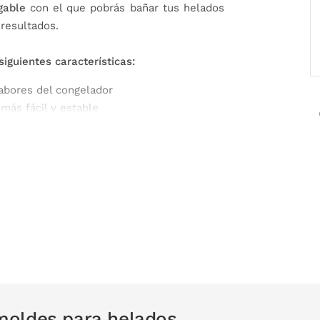
gable
con el que pobrás bañar tus helados
resultados.
guientes características:
abores del congelador
más fácil y estable
a platino, y tapa de PP
nevera
 1 recipiente plegable
moldes para helados