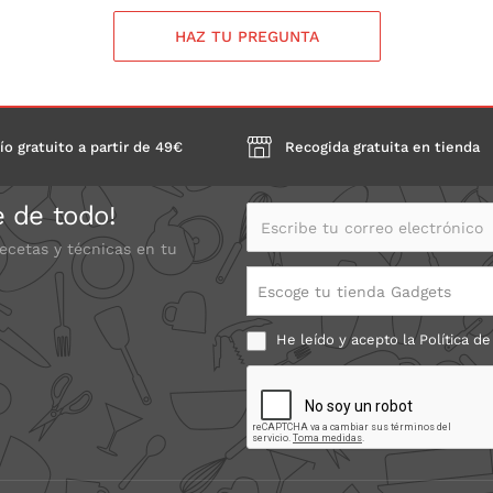
HAZ TU PREGUNTA
ío gratuito a partir de 49€
Recogida gratuita en tienda
e de todo!
Escribe tu correo electrónico
recetas y técnicas en tu
Escoge tu tienda Gadgets
He leído y acepto la
Política de