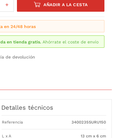
AÑADIR A LA CESTA
a en 24/48 horas
da en tienda gratis.
Ahórrate el coste de envío
ía de devolución
Detalles técnicos
Referencia
3400235SURU150
L x A
13 cm x 6 cm