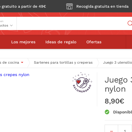
 gratuito a partir de 49€
Recogida gratuita en tienda
Buscador
 en
lios crepes nylon
Los mejores
Ideas de regalo
Ofertas
s de cocina
Sartenes para tortillas y creperas
Juego 3 utensili
Juego 
nylon
8,90€
Disponib