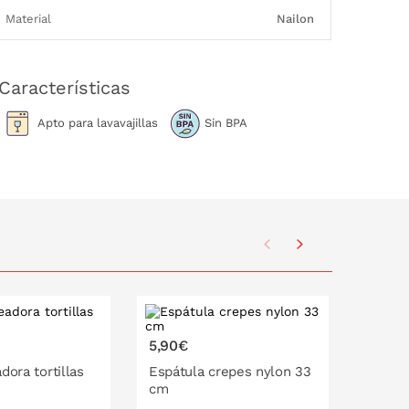
Material
Nailon
Características
Apto para lavavajillas
Sin BPA
5,90€
4,95€
dora tortillas
Espátula crepes nylon 33
Biberó
cm
crepes