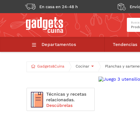
En casa en 24-48 h
Envío
Busca
Juego 3 utensi
Departamentos
Tendencias
Gadgets&Cuina
Cocinar
Planchas y sartene
Técnicas y recetas
relacionadas.
Descúbrelas