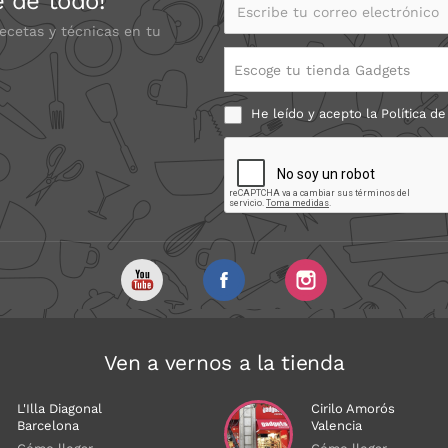
e de todo!
Escribe tu correo electrónico
recetas y técnicas en tu
Escoge tu tienda Gadgets
He leído y acepto la
Política de
Ven a vernos a la tienda
L'Illa Diagonal
Cirilo Amorós
Barcelona
Valencia