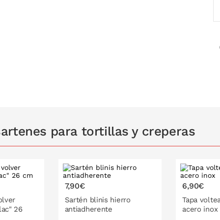
rtenes para tortillas y creperas
7,90€
6,90€
olver
Sartén blinis hierro
Tapa voltea
Flac" 26
antiadherente
acero inox