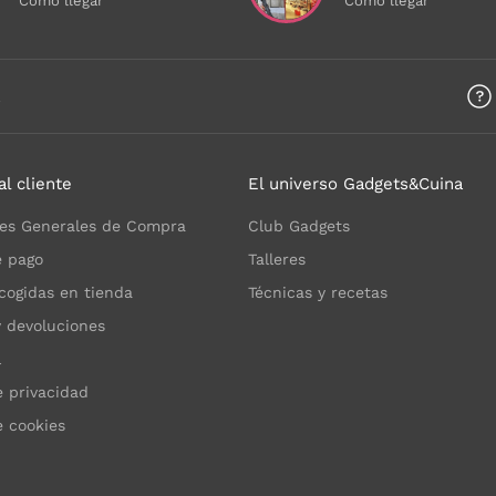
Cómo llegar
Cómo llegar
a
al cliente
El universo Gadgets&Cuina
es Generales de Compra
Club Gadgets
 pago
Talleres
cogidas en tienda
Técnicas y recetas
y devoluciones
l
e privacidad
e cookies