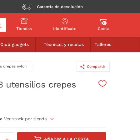
Garantía de devolución
0
Tiendas
Identifícate
Cesta
8,90€
AÑADIR A LA CESTA
Club gadgets
Técnicas y recetas
Talleres
os crepes nylon
Compartir
3 utensilios crepes
le
Ver stock por tienda
AÑADIR A LA CESTA