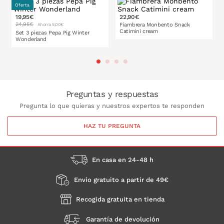
Apto para el lavavajillas y microondas
Oferta
Medidas:
19,95€
22,90€
Plato: ø 20,5 cm
24,95€
Fiambrera Monbento Snack
Ahorra 5,00€
Catimini cream
Set 3 piezas Pepa Pig Winter
Bol: ø 12 x h 5 cm, 400 ml
Wonderland
Vaso: 190 ml
Made in Germany
PONLO EN LA CESTA
PONLO EN LA CESTA
Preguntas y respuestas
Pregunta lo que quieras y nuestros expertos te responden
HAZ TU PREGUNTA
En casa en 24-48 h
Envío gratuito a partir de 49€
Recogida gratuita en tienda
Garantía de devolución