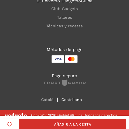
El universo Gadgets&Cuina
Club Gadgets
Talleres
Técnicas y recetas
Métodos de pago
Pago seguro
Català
Castellano
Copyright 2026 Gadgets&Cuina. Todos los derechos
reservados
AÑADIR A LA CESTA
Aviso legal
Política de Cookies