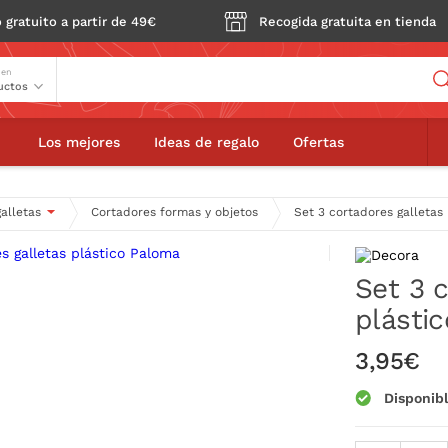
 gratuito a partir de 49€
Recogida gratuita en tienda
Buscador
 en
3 cortadores galletas plástico Paloma
Los mejores
Ideas de regalo
Ofertas
alletas
Cortadores formas y objetos
Set 3 cortadores galletas
Set 3 
plásti
3,95€
Disponib