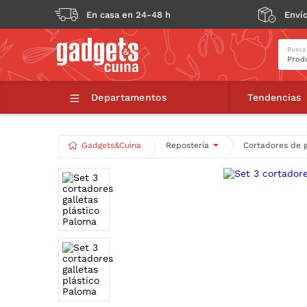
En casa en 24-48 h
Envío
Busca
Set 
Departamentos
Tendencias
Gadgets&Cuina
Repostería
Cortadores de g