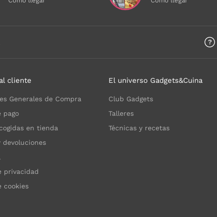
Cómo llegar
Cómo llegar
a
al cliente
El universo Gadgets&Cuina
es Generales de Compra
Club Gadgets
 pago
Talleres
cogidas en tienda
Técnicas y recetas
y devoluciones
l
e privacidad
e cookies