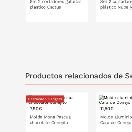
Set 2 cortadores galletas
Set 2 cortadore
plástico Cactus
plástico Nube y
PONLO EN LA CESTA
PONLO EN
Productos relacionados de Se
Destacado Gadgets
7,90€
11,50€
Molde Mona Pascua
Molde aluminio
chocolate Conejito
Cara de Conejo