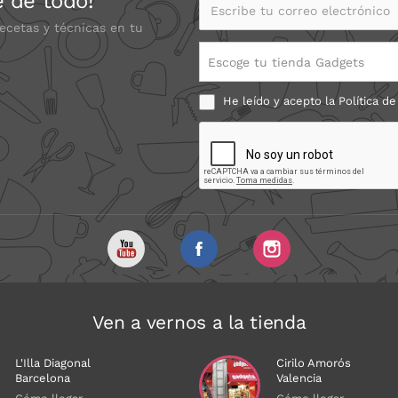
e de todo!
Escribe tu correo electrónico
recetas y técnicas en tu
Escoge tu tienda Gadgets
He leído y acepto la
Política de
Ven a vernos a la tienda
L'Illa Diagonal
Cirilo Amorós
Barcelona
Valencia