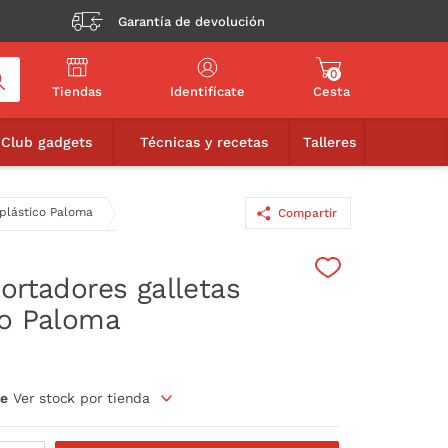
Garantía de devolución
0
Tiendas
Identifícate
Cesta
3,95€
AÑADIR A LA CESTA
Club gadgets
Técnicas y recetas
Talleres
 plástico Paloma
Compartir
cortadores galletas
co Paloma
le
Ver stock por tienda