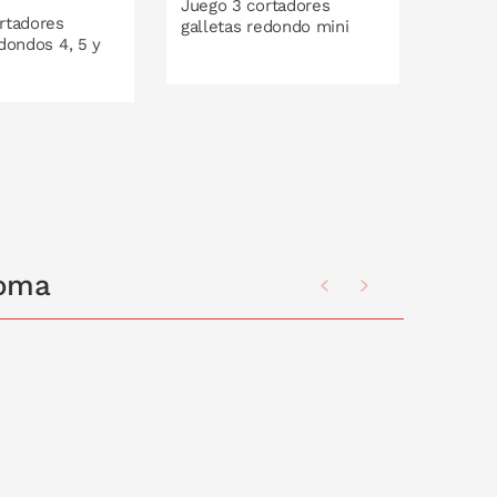
Juego 3 cortadores
Set 2 
rtadores
galletas redondo mini
plásti
edondos 4, 5 y
PONLO EN LA CESTA
P
O EN LA CESTA
loma