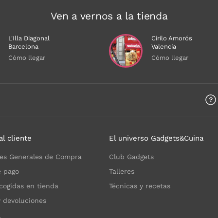
Ven a vernos a la tienda
L'Illa Diagonal
Cirilo Amorós
Barcelona
Valencia
Cómo llegar
Cómo llegar
a
al cliente
El universo Gadgets&Cuina
es Generales de Compra
Club Gadgets
 pago
Talleres
cogidas en tienda
Técnicas y recetas
y devoluciones
l