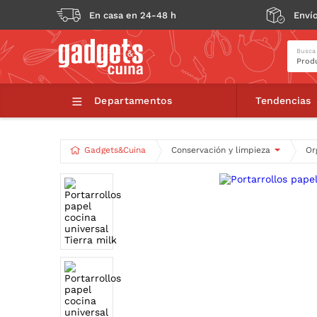
En casa en 24-48 h
Envío
Busca
Departamentos
Tendencias
Gadgets&Cuina
Conservación y limpieza
Or