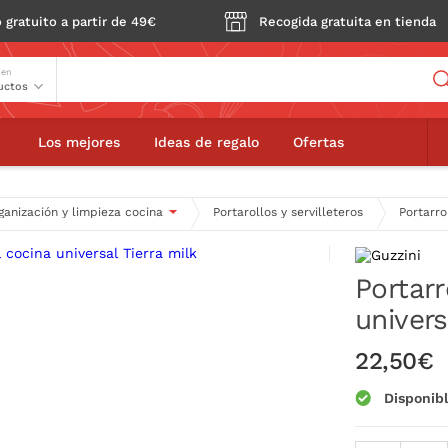
 gratuito a partir de 49€
Recogida gratuita en tienda
Buscador
 en
Portarrollos papel cocina universal Tierra milk
Los mejores
Ideas de regalo
Ofertas
ganización y limpieza cocina
Portarollos y servilleteros
Portarro
Portarr
univers
22,50€
Disponib