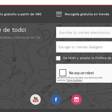
ío gratuito a partir de 49€
Recogida gratuita en tienda
e de todo!
Escribe tu correo electrónico
recetas y técnicas en tu
Escoge tu tienda Gadgets
He leído y acepto la
Política de