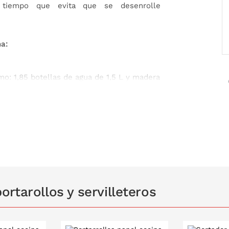
 tiempo que evita que se desenrolle
na:
mo: 1,85 botellas de agua de 1,5 L y madera
rtarollos y servilleteros