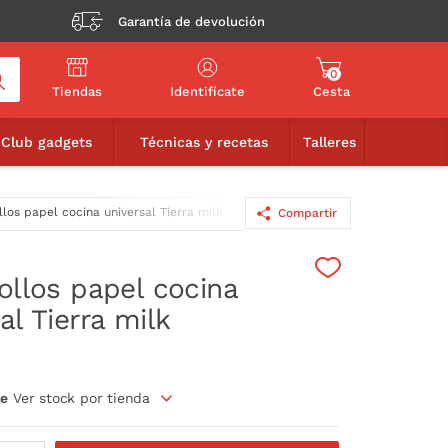
Garantía de devolución
0
Tiendas
Identifícate
Cesta
22,50€
AÑADIR A LA CESTA
Club gadgets
Técnicas y recetas
Talleres
llos papel cocina universal Tierra milk
Compartir
ollos papel cocina
al Tierra milk
le
Ver stock por tienda