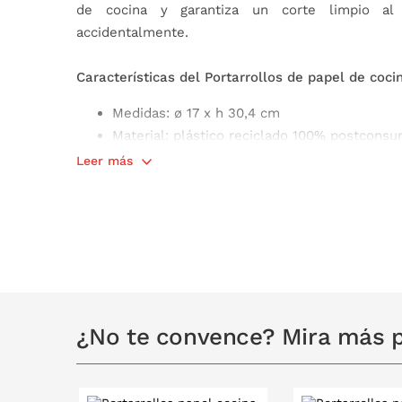
de cocina y garantiza un corte limpio al
accidentalmente.
Características del Portarrollos de papel de coci
Medidas: ø 17 x h 30,4 cm
Material: plástico reciclado 100% postconsu
Material antibacteriano
Leer más
Pasador de retención de papel ajustable
Para papel de cocina de tamaño universal
Libre de BPA
Made in Italy
¿No te convence? Mira más po