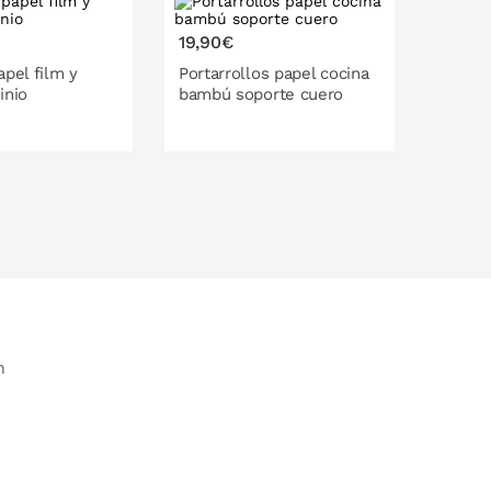
Tendenc
19,90€
19,90
apel film y
Portarrollos papel cocina
Servil
inio
bambú soporte cuero
blanc
O EN LA CESTA
PONLO EN LA CESTA
P
n