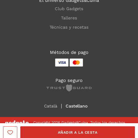
El universo Gadgets&Cuina
Club Gadgets
Talleres
Técnicas y recetas
Métodos de pago
Pago seguro
Català
Castellano
Copyright 2026 Gadgets&Cuina. Todos los derechos
reservados
AÑADIR A LA CESTA
Aviso legal
Política de Cookies