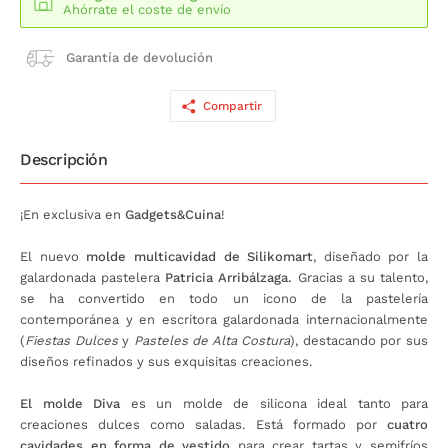
Ahórrate el coste de envío
Garantía de devolución
Compartir
Descripción
¡En exclusiva en
Gadgets&Cuina
!
El nuevo
molde multicavidad de Silikomart
, diseñado por la
galardonada pastelera
Patricia Arribálzaga.
Gracias a su talento,
se ha convertido en todo un icono de la pastelería
contemporánea y en escritora galardonada internacionalmente
(
Fiestas Dulces
y
Pasteles de Alta Costura
), destacando por sus
diseños refinados y sus exquisitas creaciones.
El molde Diva
es un molde de silicona ideal tanto para
creaciones dulces como saladas. Está formado por
cuatro
cavidades en forma de vestido
para crear tartas y semifríos