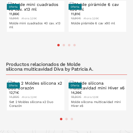
Oferta
Oferta
Evitar
contacto directo con fuentes de calor (resistencia del
11,86€
11,81€
horno o llama) y no utilizar utensilios metálicos cortantes en su
13,95€
13,90€
Ahorra 2,09€
Ahorra 2,08€
interior.
Molde mini cuadrados 40 cav. x13
Molde pirámide 6 cav x90 ml
ml
PONLO EN LA CESTA
PONLO EN LA CESTA
Productos relacionados de Molde
silicona multicavidad Diva by Patricia A.
Oferta
Oferta
12,71€
14,36€
14,95€
19,90€
Ahorra 2,24€
Ahorra 5,53€
Set 2 Moldes silicona x2 Duo
Molde silicona multicavidad mini
Corazón
Hiver x6
PONLO EN LA CESTA
PONLO EN LA CESTA