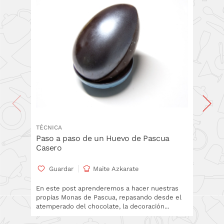
TÉCNICA
TÉCNICA
Paso a paso de un Huevo de Pascua
Cómo d
Casero
Pascu
Guardar
Maite Azkarate
Gua
En este post aprenderemos a hacer nuestras
En este
propias Monas de Pascua, repasando desde el
moldes 
atemperado del chocolate, la decoración...
técnicas