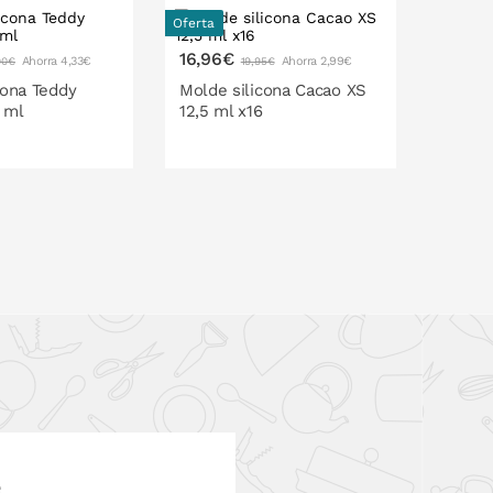
Oferta
Oferta
16,96€
21,16€
Ahorra 4,33€
Ahorra 2,99€
90€
19,95€
cona Teddy
Molde silicona Cacao XS
Molde 
 ml
12,5 ml x16
85 ml 
O EN LA CESTA
PONLO EN LA CESTA
P
e