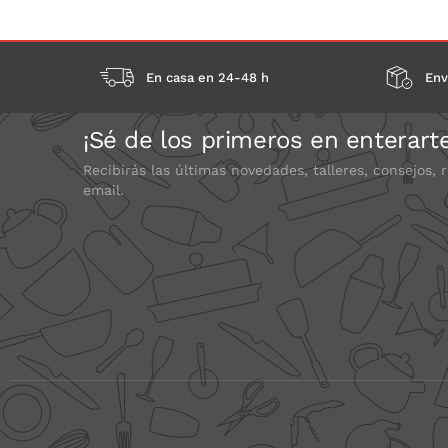
En casa en 24-48 h
Env
¡Sé de los primeros en enterart
Recibirás las últimas novedades, talleres, consejos, 
email.