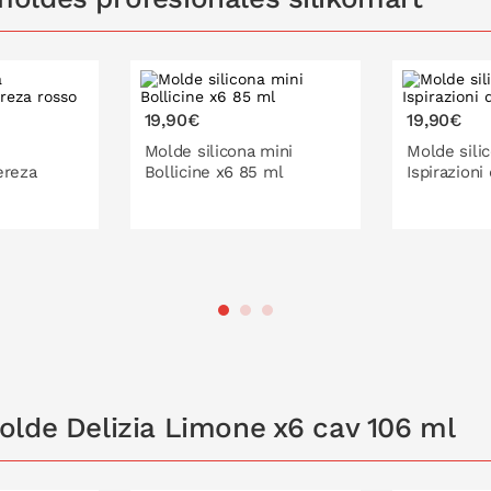
19,90€
19,90€
Molde silicona mini
Molde sili
ereza
Bollicine x6 85 ml
Ispirazioni 
 LA CESTA
PONLO EN LA CESTA
PONL
olde Delizia Limone x6 cav 106 ml