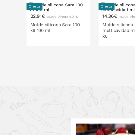
Oferta
Oferta
22,91€
14,36€
Ahorra 4,04€
Aho
26,95€
19,90€
Molde silicona Sara 100
Molde silicona
x6 100 ml
multicavidad mi
x6
PONLO EN LA CESTA
PONLO EN