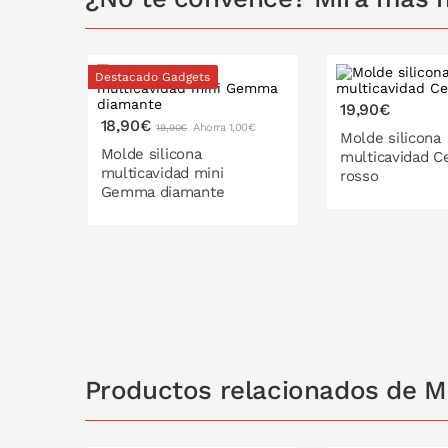
Destacado Gadgets
19,90€
18,90€
Ahorra 1,00€
19,90€
Molde silicona
Molde silicona
multicavidad C
multicavidad mini
rosso
Gemma diamante
PONLO EN
PONLO EN LA CESTA
Productos relacionados de M