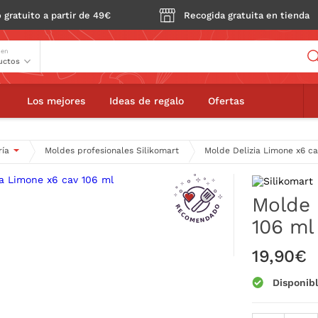
 gratuito a partir de 49€
Recogida gratuita en tienda
Buscador
 en
izia Limone x6 cav 106 ml
Los mejores
Ideas de regalo
Ofertas
ría
Moldes profesionales Silikomart
Molde Delizia Limone x6 ca
Molde 
106 ml
19,90€
Disponib