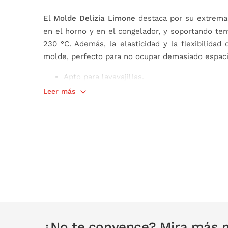
El
Molde Delizia Limone
destaca por su extrema 
en el horno y en el congelador, y soportando te
230 °C. Además, la elasticidad y la flexibilidad
molde, perfecto para no ocupar demasiado espaci
Apto para lavavajillas.
Medidas: 8,5 x 5,9 x 4,2 cm
Leer más
Capacidad: 106 ml
¿No te convence? Mira más m