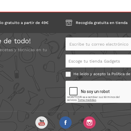
ío gratuito a partir de 49€
Recogida gratuita en tienda
e de todo!
Escribe tu correo electrónico
recetas y técnicas en tu
Escoge tu tienda Gadgets
He leído y acepto la
Política de