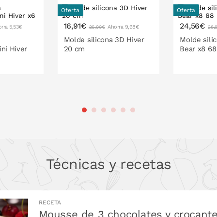
Oferta
Oferta
16,91€
24,56€
rra 5,53€
Ahorra 9,98€
26,90€
28,
Molde silicona 3D Hiver
Molde sili
ni Hiver
20 cm
Bear x8 68
 LA CESTA
PONLO EN LA CESTA
PONL
Técnicas y recetas
RECETA
Mousse de 3 chocolates y crocant