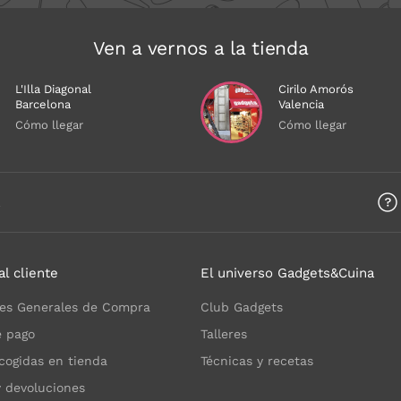
Ven a vernos a la tienda
L'Illa Diagonal
Cirilo Amorós
Barcelona
Valencia
Cómo llegar
Cómo llegar
a
al cliente
El universo Gadgets&Cuina
es Generales de Compra
Club Gadgets
 pago
Talleres
cogidas en tienda
Técnicas y recetas
y devoluciones