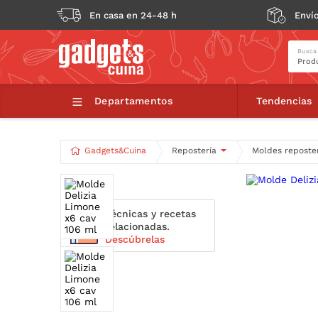
En casa en 24-48 h
Envío
Busca
Molde Del
Departamentos
Tendencias
Gadgets&Cuina
Repostería
Moldes reposte
Técnicas y recetas
relacionadas.
Descúbrelas