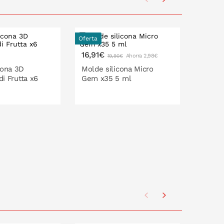
Oferta
Oferta
16,91€
16,91
Ahorra 2,98€
19,90€
cona 3D
Molde silicona Micro
Molde 
di Frutta x6
Gem x35 5 ml
Navid
O EN LA CESTA
PONLO EN LA CESTA
P