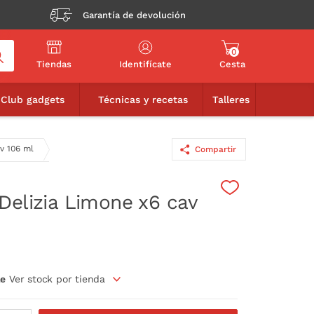
Garantía de devolución
0
Tiendas
Identifícate
Cesta
19,90€
AÑADIR A LA CESTA
Club gadgets
Técnicas y recetas
Talleres
v 106 ml
Compartir
Delizia Limone x6 cav
le
Ver stock por tienda