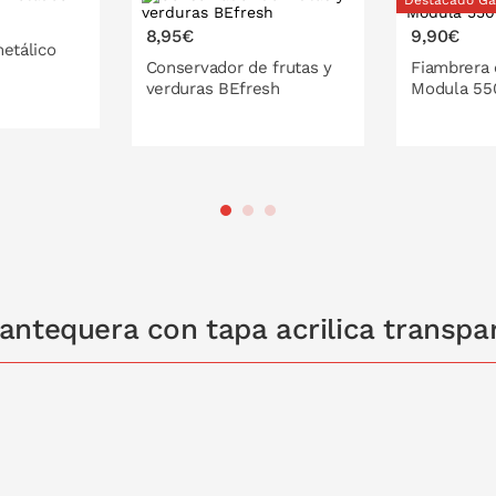
Destacado Ga
8,95€
9,90€
metálico
Conservador de frutas y
Fiambrera
24 cm
verduras BEfresh
Modula 55
PONLO EN LA CESTA
PONL
antequera con tapa acrilica transpa