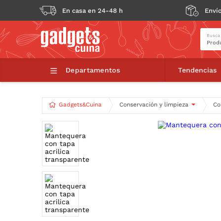
En casa en 24-48 h
Envío
Busca
Ma
Departamentos
Tendencias
Gadgets&Cuina
Conservación y limpieza
Co