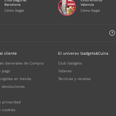
L'Illa Diagonal
Cirilo Amorós
Barcelona
Valencia
Cómo llegar
Cómo llegar
a
al cliente
El universo Gadgets&Cuina
es Generales de Compra
Club Gadgets
 pago
Talleres
cogidas en tienda
Técnicas y recetas
y devoluciones
l
e privacidad
e cookies