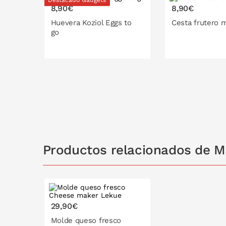
Destacado Gadgets
8,90€
8,90€
Huevera Koziol Eggs to
Cesta frutero 
go
20 cm
28 cm
Productos relacionados de M
29,90€
Molde queso fresco