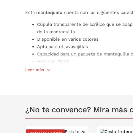
Esta
mantequera
cuenta con las siguientes caract
Cúpula transparente de acrílico que se adap
de la mantequilla
Disponible en varios colores
Apta para el lavavajillas
Capacidad para un paquete de mantequilla 
Material: PCTG
No apta para el congelador ni microondas
Leer más
Apta para el contacto con alimentos
Libre de BPA
Medidas: 17 x 9,8 x 6,4 cm
¿No te convence? Mira más q