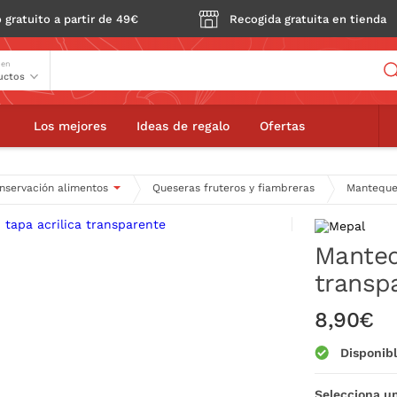
 gratuito a partir de 49€
Recogida gratuita en tienda
Buscador
 en
ntequera con tapa acrilica transparente
Los mejores
Ideas de regalo
Ofertas
nservación alimentos
Queseras fruteros y fiambreras
Mantequer
Manteq
transp
8,90€
Disponib
Selecciona un