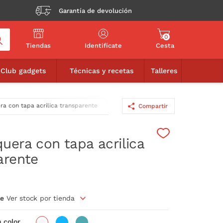
Garantía de devolución
0
Tiendas
Identifícate
Cesta
8,90€
AÑADIR A LA CESTA
Club gadgets
Técnicas y recetas
Talleres
a con tapa acrilica transparente
Compartir
uera con tapa acrilica
arente
le
Ver stock por tienda
 color