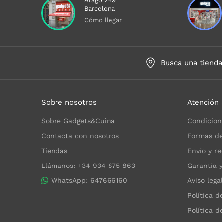
Aragó 249
Barcelona
Cómo llegar
Busca una tiend
Sobre nosotros
Atención 
Sobre Gadgets&Cuina
Condicion
Contacta con nosotros
Formas de
Tiendas
Envío y re
Llámanos: +34 934 875 863
Garantía 
WhatsApp: 647666160
Aviso lega
Política d
Política d