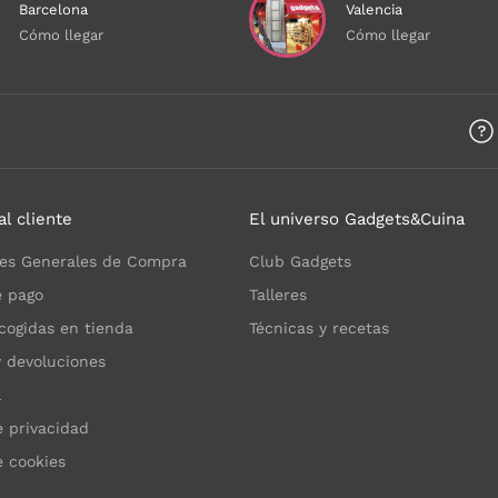
Barcelona
Valencia
Cómo llegar
Cómo llegar
a
al cliente
El universo Gadgets&Cuina
es Generales de Compra
Club Gadgets
 pago
Talleres
cogidas en tienda
Técnicas y recetas
y devoluciones
l
e privacidad
e cookies