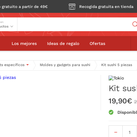
 gratuito a partir de 49€
Recogida gratuita en tienda
Buscador
 en
21,
Los mejores
Ideas de regalo
Ofertas
s específicos
Moldes y gadgets para sushi
Kit sushi 5 piezas
Kit sus
19,90€
2
Disponib