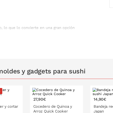
 lo que lo convierte en una gran opción
mida japonesa.
oldes y gadgets para sushi
s
27,90€
14,90€
r y cortar
Cocedero de Quinoa y
Bandeja re
Arroz Quick Cooker
Japan