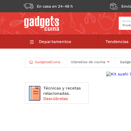
En casa en 24-48 h
Envío
Busca
Kit sushi 5 piezas
Departamentos
Tendencias
Gadgets&Cuina
Utensilios de cocina
Gadget
Técnicas y recetas
relacionadas.
Descúbrelas