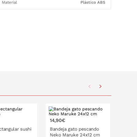
Material
Plástico ABS
14,90€
13,90
ctangular sushi
Bandeja gato pescando
Morte
Neko Maruke 24x12 cm
suriba