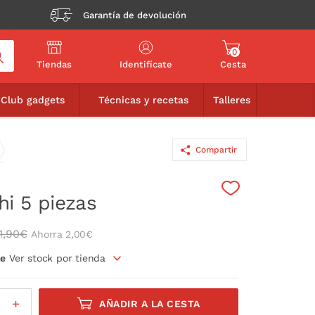
Garantía de devolución
0
Tiendas
Identifícate
Cesta
19,90€
90€
AÑADIR A LA CESTA
Club gadgets
Técnicas y recetas
Talleres
Compartir
hi 5 piezas
1,90€
Ahorra 2,00€
le
Ver stock por tienda
AÑADIR A LA CESTA