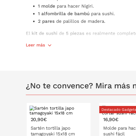
1 molde
para hacer Nigiri.
1 alfombrilla de bambú
para sushi.
2 pares
de palillos de madera.
El
kit de sushi
de
5 piezas
es realmente completo,
de regalo para los que se quieran iniciar en la co
Leer más
¿No te convence? Mira más m
Destacado Gadget
20,90€
16,90€
Sartén tortilla japo
Molde para hace
tamagoyaki 15x18 cm
sushi fácil