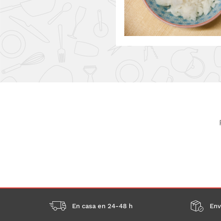
En casa en 24-48 h
Env