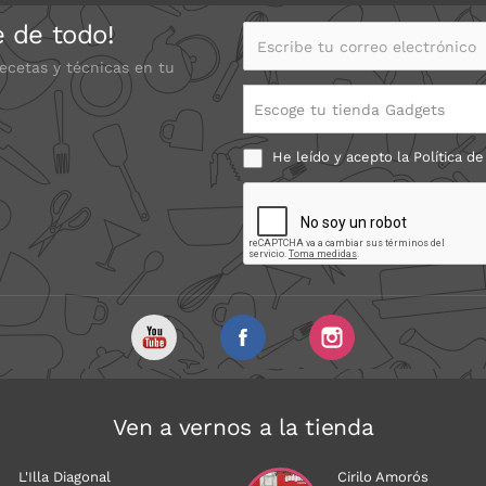
e de todo!
Escribe tu correo electrónico
recetas y técnicas en tu
Escoge tu tienda Gadgets
He leído y acepto la
Política de
Ven a vernos a la tienda
L'Illa Diagonal
Cirilo Amorós