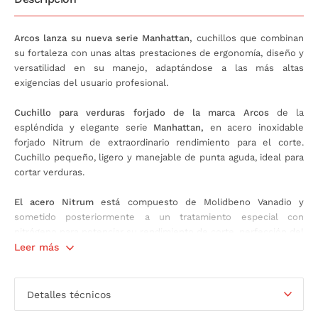
Arcos lanza su nueva serie Manhattan,
cuchillos que combinan
su fortaleza con unas altas prestaciones de ergonomía, diseño y
versatilidad en su manejo, adaptándose a las más altas
exigencias del usuario profesional.
Cuchillo para verduras forjado de la marca Arcos
de la
espléndida y elegante serie
Manhattan,
en acero inoxidable
forjado Nitrum de extraordinario rendimiento para el corte.
Cuchillo pequeño, ligero y manejable de punta aguda, ideal para
cortar verduras.
El acero Nitrum
está compuesto de Molidbeno Vanadio y
sometido posteriormente a un tratamiento especial con
nitrógeno para potenciar su rendimiento de corte, perfección del
afilado, durabilidad y mayor resistencia a la corrosión. Mango
Leer más
estilizado totalmente adaptable a la forma de la mano,
otorgando gran comodidad de manejo, hecho en
Polioximetileno (POM)
de gran resistencia y suavidad al tacto.
Detalles técnicos
Conjunto de hoja, virola y mango de gran equilibrio, facilitando la