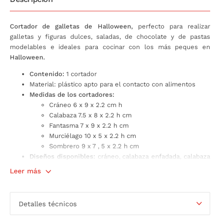
Cortador de galletas de Halloween,
perfecto para realizar
galletas y figuras dulces, saladas, de chocolate y de pastas
modelables e ideales para cocinar con los más peques en
Halloween.
Contenido:
1 cortador
Material: plástico apto para el contacto con alimentos
Medidas de los cortadores:
Cráneo 6 x 9 x 2.2 cm h
Calabaza 7.5 x 8 x 2.2 h cm
Fantasma 7 x 9 x 2.2 h cm
Murciélago 10 x 5 x 2.2 h cm
Sombrero 9 x 7 , 5 x 2.2 h cm
Diseños disponibles:
cráneo, calabaza enfadada, calabaza
sonriente, fantasma, murciélago y sombrero de bruja.
Leer más
*Nota para compras por internet:
Bajo el mismo código se
venden los 5 modelos de cortadores de Halloween disponibles.
Detalles técnicos
Si deseas un modelo en concreto has de especificarlo a la hora
de realizar el pedido.