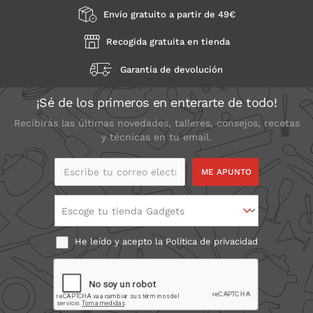
Envío gratuito a partir de 49€
Recogida gratuita en tienda
Garantía de devolución
¡Sé de los primeros en enterarte de todo!
Recibirás las últimas novedades, talleres, consejos, recetas
y técnicas en tu email.
Escribe tu correo
electrónico
Escoge tu tienda Gadgets
He leído y acepto la
Política de privacidad