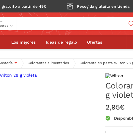
 gratuito a partir de 49€
Recogida gratuita en tienda
Buscador
 en
te en pasta Wilton 28 g violeta
Los mejores
Ideas de regalo
Ofertas
postería
Colorantes alimentarios
Colorante en pasta Wilton 28 g
Colora
g viole
2,95€
Disponib