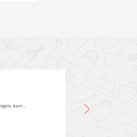
O EN LA CESTA
Gadgets &am…