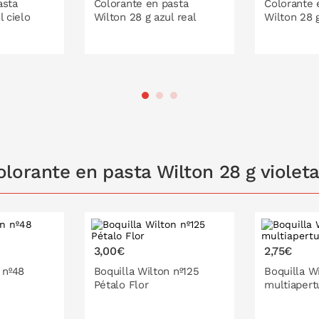
asta
Colorante en pasta
Colorante 
l cielo
Wilton 28 g azul real
Wilton 28 
 LA CESTA
PONLO EN LA CESTA
PONL
lorante en pasta Wilton 28 g violet
3,00€
2,75€
 nº48
Boquilla Wilton nº125
Boquilla W
Pétalo Flor
multiapert