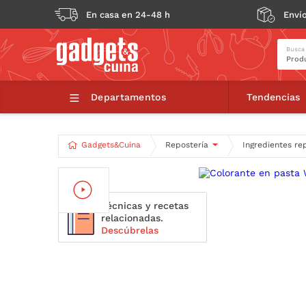
En casa en 24-48 h
Envío
Busca
Coloran
Departamentos
Tendencias
Gadgets&Cuina
Repostería
Ingredientes re
Técnicas y recetas
relacionadas.
Descúbrelas