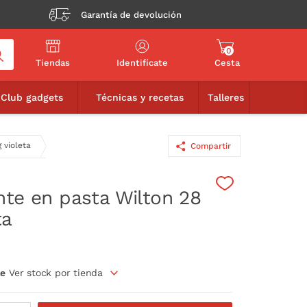
Garantía de devolución
0
Tiendas
Identifícate
Cesta
2,95€
AÑADIR A LA CESTA
Club gadgets
Técnicas y recetas
Talleres
 violeta
Compartir
nte en pasta Wilton 28
ta
le
Ver stock por tienda