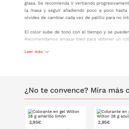
glasa. Se recomienda ir vertiendo progresivament
la masa y seguir añadiendo poco a poco hasta 
olvides de cambiar cada vez de palillo para no in
El color sube de tono con el tiempo y se puede
Recomendamos amasar bien para obtener un col
un efecto marmóreo.
Leer más
Apto para alimentos a base de agua. No apto para
Dosis máxima de uso: 0,14g/100g.
Contiene: 28 gramos.
¿No te convence? Mira más c
Ingredientes:
jarabe de glucosa, azúcar, humectant
E133), almidón, reguladores de la acidez (ácido 
espesante (agar (E406)), conservante (sorbato po
negativo en la actividad y la atención de los
cacahuetes
,
nueces
,
pescado
,
crustáceos
,
api
2,95€
2,95€