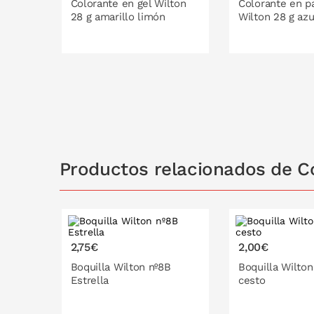
Colorante en gel Wilton
Colorante en p
28 g amarillo limón
Wilton 28 g azu
PONLO EN LA CESTA
PONLO EN
Productos relacionados de Co
2,75€
2,00€
Boquilla Wilton nº8B
Boquilla Wilton
Estrella
cesto