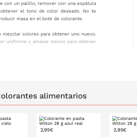
e con un palillo, remover con una espátula
obtener el tono de color deseado. No te
troducir masa en el bote de colorante.
n mezclar colores para obtener uno nuevo.
or uniforme y amasar menos para obtener
 colorear chocolate.
olorantes alimentarios
e (glicerol (E422)), agua, colorantes (E122,
cítrico (E330)), citratos de sodio (E331),
tásico (E202)). E122 puede tener un efecto
 niños. Puede contener
leche
,
soja
,
trigo
,
o
,
mostaza
,
sémola
y
moluscos
.
2,95€
2,95€