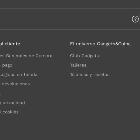
a
al cliente
El universo Gadgets&Cuina
es Generales de Compra
Club Gadgets
 pago
Talleres
cogidas en tienda
Técnicas y recetas
y devoluciones
l
e privacidad
e cookies