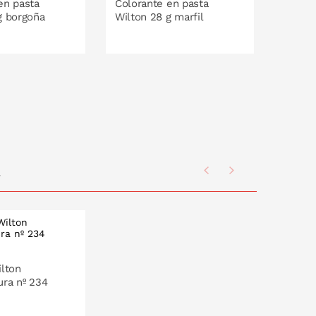
en pasta
Colorante en pasta
Colora
g borgoña
Wilton 28 g marfil
Wilton
O EN LA CESTA
PONLO EN LA CESTA
P
a
ilton
ura nº 234