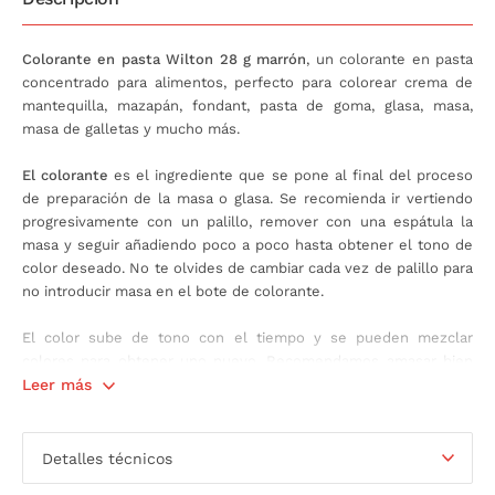
Colorante en pasta Wilton 28 g marrón
, un colorante en pasta
concentrado para alimentos, perfecto para colorear crema de
mantequilla, mazapán, fondant, pasta de goma, glasa, masa,
masa de galletas y mucho más.
El colorante
es el ingrediente que se pone al final del proceso
de preparación de la masa o glasa. Se recomienda ir vertiendo
progresivamente con un palillo, remover con una espátula la
masa y seguir añadiendo poco a poco hasta obtener el tono de
color deseado. No te olvides de cambiar cada vez de palillo para
no introducir masa en el bote de colorante.
El color sube de tono con el tiempo y se pueden mezclar
colores para obtener uno nuevo. Recomendamos amasar bien
para obtener un color uniforme y amasar menos para obtener
Leer más
un efecto marmóreo.
Contiene: 28 gramos.
Detalles técnicos
Apto para alimentos a base de agua. No apto para colorear