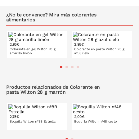
chocolate.
Dosis máxima de uso: 0,20g/100g.
¿No te convence? Mira más colorantes
alimentarios
Ingredientes:
jarabe de glucosa, azúcar, humectante (glicerol
(E422)), agua, colorantes (E110, E102, E129, E133), almidón,
reguladores de la acidez (ácido cítrico (E330)), citratos de sodio
(E331), espesante (agar (E406)), conservante (sorbato de potasio
2,95€
2,95€
(E202)). E102, E110 y E129 pueden tener un efecto negativo en la
Colorante en gel Wilton 28 g
Colorante en pasta Wilton 28 g
actividad y la atención de los niños. Puede contener
amarillo limón
azul cielo
leche
,
soja
,
trigo
,
cacahuetes
,
nueces
,
pescado
,
crustáceos,
apio
,
mostaza
,
sémola
y
moluscos
.
PONLO EN LA CESTA
PONLO EN LA CESTA
Productos relacionados de Colorante en
pasta Wilton 28 g marrón
2,75€
2,00€
Boquilla Wilton nº8B Estrella
Boquilla Wilton nº48 cesto