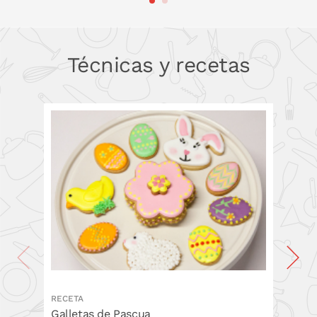
PONLO EN LA CESTA
PONLO EN LA CESTA
Técnicas y recetas
RECETA
RECETA
Galletas de Pascua
Cupcak