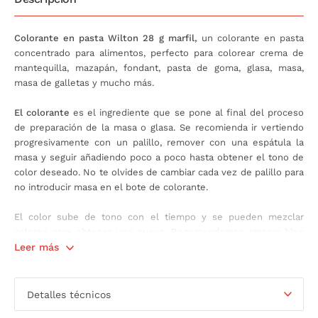
Colorante en pasta Wilton 28 g marfil,
un colorante en pasta
concentrado para alimentos, perfecto para colorear crema de
mantequilla, mazapán, fondant, pasta de goma, glasa, masa,
masa de galletas y mucho más.
El colorante
es el ingrediente que se pone al final del proceso
de preparación de la masa o glasa. Se recomienda ir vertiendo
progresivamente con un palillo, remover con una espátula la
masa y seguir añadiendo poco a poco hasta obtener el tono de
color deseado. No te olvides de cambiar cada vez de palillo para
no introducir masa en el bote de colorante.
El color sube de tono con el tiempo y se pueden mezclar
colores para obtener uno nuevo. Recomendamos amasar bien
para obtener un color uniforme y amasar menos para obtener
Leer más
un efecto marmóreo.
Contiene: 28 gramos.
Detalles técnicos
Apto para alimentos a base de agua. No apto para colorear