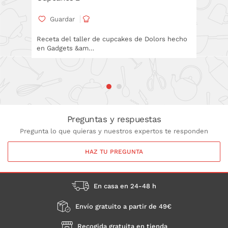
Guardar
Gua
Receta del taller de cupcakes de Dolors hecho
Receta d
en Gadgets &am…
de Pasc
hacer ga
Preguntas y respuestas
Pregunta lo que quieras y nuestros expertos te responden
HAZ TU PREGUNTA
En casa en 24-48 h
Envío gratuito a partir de 49€
Recogida gratuita en tienda