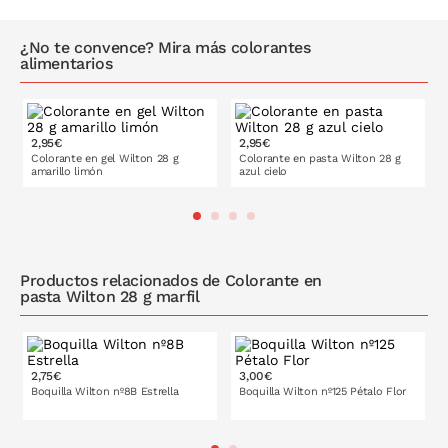
chocolate.
Dosis máxima de uso: 1,3g/100g.
¿No te convence? Mira más colorantes
alimentarios
Ingredientes:
jarabe de glucosa, azúcar, humectante (glicerol
(E422)), agua, colorantes (E102, E129, E110, E133), almidón,
reguladores de la acidez (ácido cítrico (E330)), citratos de sodio
(E331), espesante (agar (E406)), conservante (sorbato potásico
2,95€
2,95€
(E202)). E102, E129 y E110 pueden tener un efecto adverso
Colorante en gel Wilton 28 g
Colorante en pasta Wilton 28 g
sobre la actividad y la atención en los niños. Puede contener
amarillo limón
azul cielo
leche
,
soja
,
trigo
,
cacahuetes
,
nueces
,
pescado
,
crustáceos
,
apio
,
mostaza
,
sémola
y
moluscos
.
PONLO EN LA CESTA
PONLO EN LA CESTA
Productos relacionados de Colorante en
pasta Wilton 28 g marfil
2,75€
3,00€
Boquilla Wilton nº8B Estrella
Boquilla Wilton nº125 Pétalo Flor