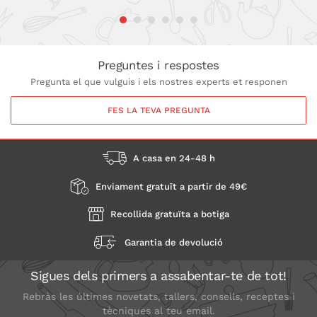
Preguntes i respostes
Pregunta el que vulguis i els nostres experts et responen
FES LA TEVA PREGUNTA
A casa en 24-48 h
Enviament gratuït a partir de 49€
Recollida gratuïta a botiga
Garantia de devolució
Sigues dels primers a assabentar-te de tot!
Rebràs les últimes novetats, tallers, consells, receptes i
tècniques al teu email.