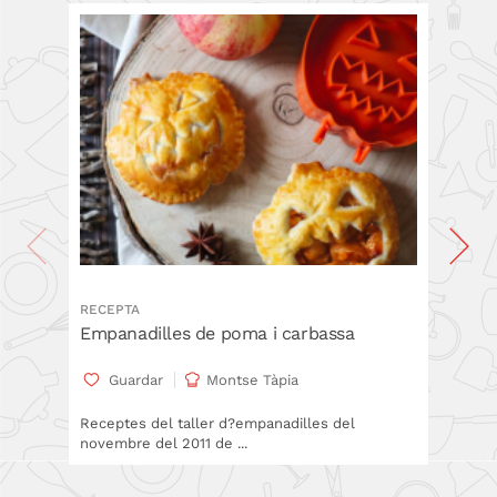
RECEPTA
RECEPT
Empanadilles de poma i carbassa
Tarta T
Guardar
Montse Tàpia
Gua
Receptes del taller d?empanadilles del
Recepta 
novembre del 2011 de ...
pastisse