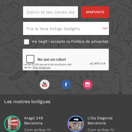
Escriu el teu correu
electrònic
Tria la teva botiga Gadgets
He llegit i accepto la
Política de privacitat
Les nostres botigues
Aragó 249
L'Illa Diagonal
Barcelona
Barcelona
Com arribar-hi
Com arribar-hi