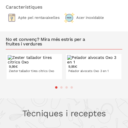
Característiques
Apte pel rentavaixelles
Acer inoxidable
No et convenç? Mira més estris per a
fruites i verdures
9,95€
9,95€
Zester tallador tires cítrics Oxo
Pelador alvocats Oxo 3 en 1
A LA CISTELLA
Tècniques i receptes