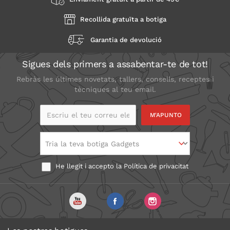
Recollida gratuïta a botiga
Garantia de devolució
Sigues dels primers a assabentar-te de tot!
Rebràs les últimes novetats, tallers, consells, receptes i
tècniques al teu email.
Escriu el teu correu
electrònic
Tria la teva botiga Gadgets
He llegit i accepto la
Política de privacitat