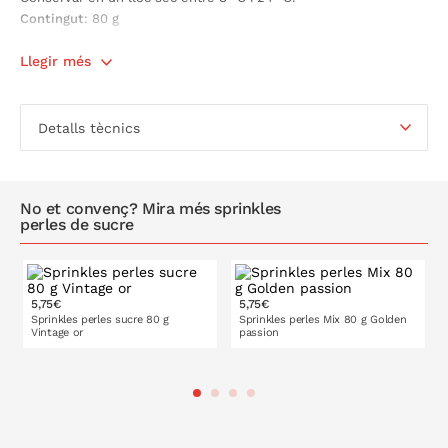
Contingut
: 80 g
Llegir més
Detalls tècnics
No et convenç? Mira més sprinkles
perles de sucre
5,75€
5,75€
Sprinkles perles sucre 80 g
Sprinkles perles Mix 80 g Golden
Vintage or
passion
A LA CISTELLA
A LA CISTELLA