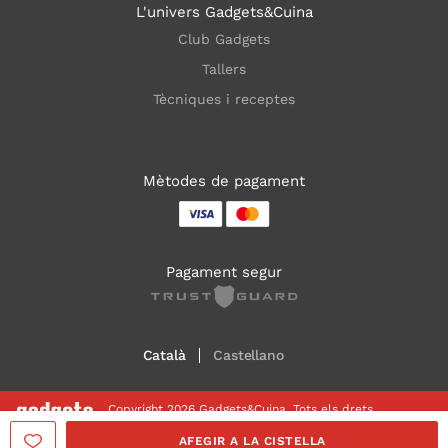
L'univers Gadgets&Cuina
Club Gadgets
Tallers
Tècniques i receptes
Mètodes de pagament
Pagament segur
Català
Castellano
Copyright 2026 Gadgets&Cuina. Tots els drets
reservats
AFEGIR A LA CISTELLA