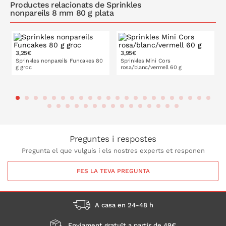
Productes relacionats de Sprinkles
nonpareils 8 mm 80 g plata
3,25€
3,95€
Sprinkles nonpareils Funcakes 80
Sprinkles Mini Cors
g groc
rosa/blanc/vermell 60 g
A LA CISTELLA
A LA CISTELLA
Preguntes i respostes
Pregunta el que vulguis i els nostres experts et responen
FES LA TEVA PREGUNTA
A casa en 24-48 h
Enviament gratuït a partir de 49€