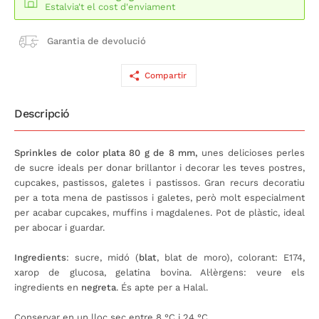
Estalvia't el cost d'enviament
Garantia de devolució
Compartir
Descripció
Sprinkles de color plata 80 g de 8 mm,
unes delicioses perles
de sucre ideals per donar brillantor i decorar les teves postres,
cupcakes, pastissos, galetes i pastissos. Gran recurs decoratiu
per a tota mena de pastissos i galetes, però molt especialment
per acabar cupcakes, muffins i magdalenes. Pot de plàstic, ideal
per abocar i guardar.
Ingredients
: sucre, midó (
blat
, blat de moro), colorant: E174,
xarop de glucosa, gelatina bovina. Al·lèrgens: veure els
ingredients en
negreta
. És apte per a Halal.
Conservar en un lloc sec entre 8 °C i 24 °C.