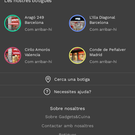
Les nostres botigues
Aragó 249
L'Illa Diagonal
Barcelona
Barcelona
Com arribar-hi
Com arribar-hi
Cirilo Amorós
Conde de Peñalver
Valencia
Madrid
Com arribar-hi
Com arribar-hi
Cerca una botiga
Necessites ajuda?
Sobre nosaltres
Sobre Gadgets&Cuina
Contactar amb nosaltres
Botigues