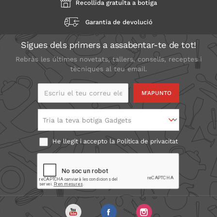
Recollida gratuïta a botiga
Garantia de devolució
Sigues dels primers a assabentar-te de tot!
Rebràs les últimes novetats, tallers, consells, receptes i
tècniques al teu email.
Escriu el teu correu
electrònic
Tria la teva botiga Gadgets
He llegit i accepto la
Política de privacitat