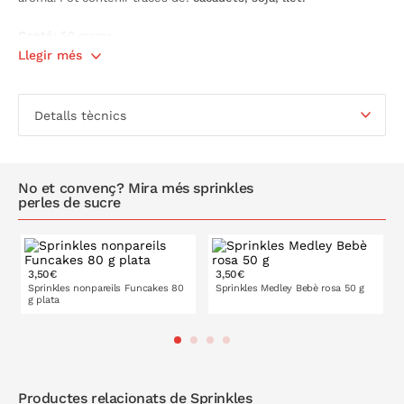
Conté
: 50 grams.
Llegir més
Detalls tècnics
No et convenç? Mira més sprinkles
perles de sucre
3,50€
3,50€
Sprinkles nonpareils Funcakes 80
Sprinkles Medley Bebè rosa 50 g
g plata
A LA CISTELLA
A LA CISTELLA
Productes relacionats de Sprinkles