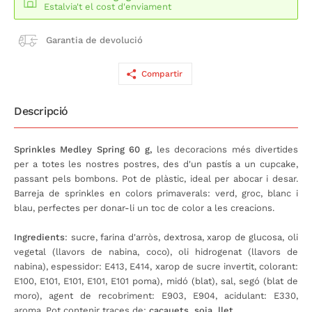
Estalvia't el cost d'enviament
Garantia de devolució
Compartir
Descripció
Sprinkles Medley Spring 60 g,
les decoracions més divertides
per a totes les nostres postres, des d'un pastís a un cupcake,
passant pels bombons. Pot de plàstic, ideal per abocar i desar.
Barreja de sprinkles en colors primaverals: verd, groc, blanc i
blau, perfectes per donar-li un toc de color a les creacions.
Ingredients
: sucre, farina d'arròs, dextrosa, xarop de glucosa, oli
vegetal (llavors de nabina, coco), oli hidrogenat (llavors de
nabina), espessidor: E413, E414, xarop de sucre invertit, colorant:
E100, E101, E101, E101, E101 poma), midó (blat), sal, segó (blat de
moro), agent de recobriment: E903, E904, acidulant: E330,
aroma. Pot contenir traces de:
cacauets, soja, llet.