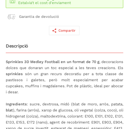
Estalvia't el cost d'enviament
Garantia de devolució
Compartir
Descripció
Sprinkles 3D Medley Football en un format de 70 g
, decoracions
dolces que donaran un toc especial a les teves creacions. Els
sprinkles
són un gran recurs decoratiu per a tota classe de
pastissos i galetes, però molt especialment per acabar
cupcakes, muffins i magdalenes. Pot de plàstic, ideal per abocar
i desar.
Ingredients
: sucre, dextrosa, midó (blat de moro, arròs, patata,
blat
), farina (arròs), xarop de glucosa, oli vegetal (colza, coco), oli
hidrogenat (colza), maltodextrina, colorant: E100, E101, E102, E131,
E133, E153, E172 (nano), agent de recobriment: E901, E903, E904,
xarop de sucre invertit, estearat de magnesi, espessidor: E413,