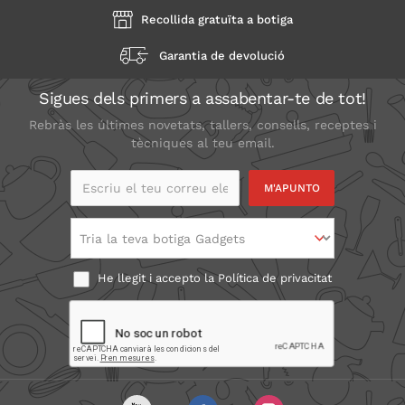
Recollida gratuïta a botiga
Garantia de devolució
Sigues dels primers a assabentar-te de tot!
Rebràs les últimes novetats, tallers, consells, receptes i
tècniques al teu email.
Escriu el teu correu
electrònic
Tria la teva botiga Gadgets
He llegit i accepto la
Política de privacitat