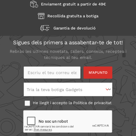
Enviament gratuït a partir de 49€
Recollida gratuïta a botiga
Garantia de devolució
Sigues dels primers a assabentar-te de tot!
Rebràs les últimes novetats, tallers, consells, receptes i
tècniques al teu email.
Escriu el teu correu
electrònic
Tria la teva botiga Gadgets
He llegit i accepto la
Política de privacitat