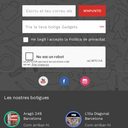
Escriu el teu correu
electrònic
Tria la teva botiga Gadgets
He llegit i accepto la
Política de privacitat
Les nostres botigues
Aragó 249
L'Illa Diagonal
Barcelona
Barcelona
Com arribar-hi
Com arribar-hi