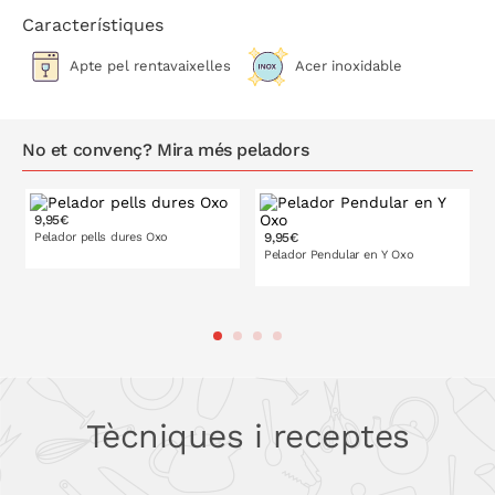
Característiques
Apte pel rentavaixelles
Acer inoxidable
No et convenç? Mira més peladors
9,95€
Pelador pells dures Oxo
9,95€
Pelador Pendular en Y Oxo
A LA CISTELLA
A LA CISTELLA
Tècniques i receptes