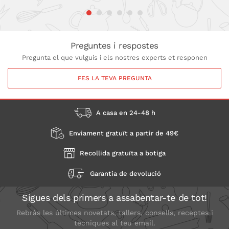
Preguntes i respostes
Pregunta el que vulguis i els nostres experts et responen
FES LA TEVA PREGUNTA
A casa en 24-48 h
Enviament gratuït a partir de 49€
Recollida gratuïta a botiga
Garantia de devolució
Sigues dels primers a assabentar-te de tot!
Rebràs les últimes novetats, tallers, consells, receptes i
tècniques al teu email.