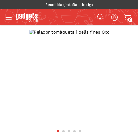
Recollida gratuïta a botiga
0