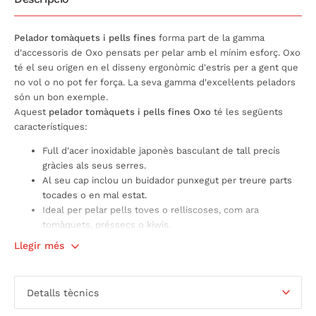
Pelador tomàquets i pells fines
forma part de la gamma
d'accessoris de Oxo pensats per pelar amb el mínim esforç. Oxo
té el seu origen en el disseny ergonòmic d'estris per a gent que
no vol o no pot fer força. La seva gamma d'excel·lents peladors
són un bon exemple.
Aquest
pelador tomàquets i pells fines Oxo
té les següents
característiques:
Full d'acer inoxidable japonès basculant de tall precís
gràcies als seus serres.
Al seu cap inclou un buidador punxegut per treure parts
tocades o en mal estat.
Ideal per pelar pells toves o relliscoses, com ara
tomàquets, préssecs o kiwis.
Mànec antilliscant i ergonòmic.
Llegir més
Apte per rentaplats.
Detalls tècnics