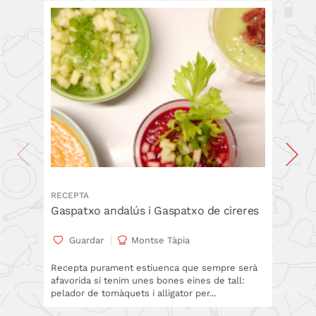
RECEPTA
TÈCNICA
Gaspatxo andalús i Gaspatxo de cireres
Pelar 
Guardar
Montse Tàpia
Gua
Recepta purament estiuenca que sempre serà
Las sal
afavorida si tenim unes bones eines de tall:
como ing
pelador de tomàquets i alligator per...
semillas