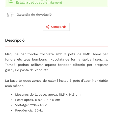
Estalvia't el cost d'enviament
Garantia de devolució
Compartir
Descripció
Màquina per fondre xocolata amb 3 pots de PME.
Ideal per
fondre els teus bombons i xocolata de forma ràpida i senzilla.
També podràs utilitzar aquest fonedor elèctric per preparar
guanys o pasta de xocolata.
La base té dues zones de calor i inclou 3 pots d'acer inoxidable
amb mànec.
Mesures de la base: aprox. 18,5 x 14,5 cm
Pots: aprox. ø 8,5 x h 5,5 cm
Voltatge: 220-240 V
Freqüència: 50Hz