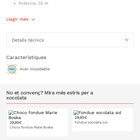
Potència: 25 W
Llegir més
Detalls tècnics
Característiques
Acer inoxidable
No et convenç? Mira més estris per a
xocolata
29,90€
29,95€
Fondue xocolata sol
Choco fondue Marie Boska