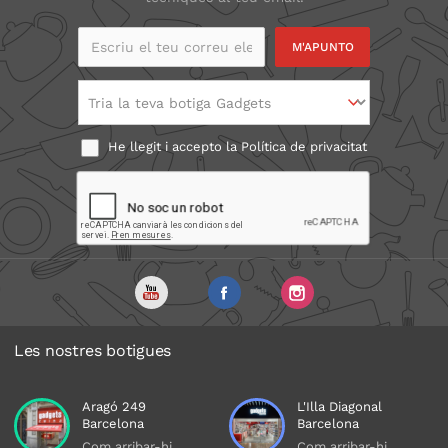
Escriu el teu correu
electrònic
Tria la teva botiga Gadgets
He llegit i accepto la
Política de privacitat
Les nostres botigues
Aragó 249
L'Illa Diagonal
Barcelona
Barcelona
Com arribar-hi
Com arribar-hi