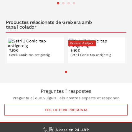
A LA CISTELLA
A LA CISTELLA
Productes relacionats de Greixera amb
tapa i colador
Destacat Gadgets
7,90€
9,90€
0,5 l
1 l
Setrill Conic tap antigoteig
Setrill Conic tap antigoteig
125 ml
25 ml
A LA CISTELLA
Preguntes i respostes
Pregunta el que vulguis i els nostres experts et responen
FES LA TEVA PREGUNTA
A casa en 24-48 h