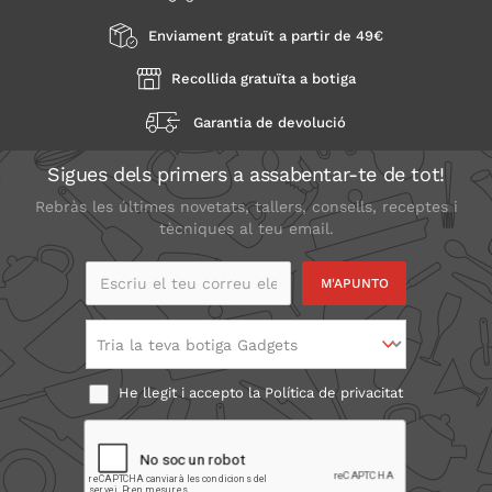
Enviament gratuït a partir de 49€
Recollida gratuïta a botiga
Garantia de devolució
Sigues dels primers a assabentar-te de tot!
Rebràs les últimes novetats, tallers, consells, receptes i
tècniques al teu email.
Escriu el teu correu
electrònic
Tria la teva botiga Gadgets
He llegit i accepto la
Política de privacitat