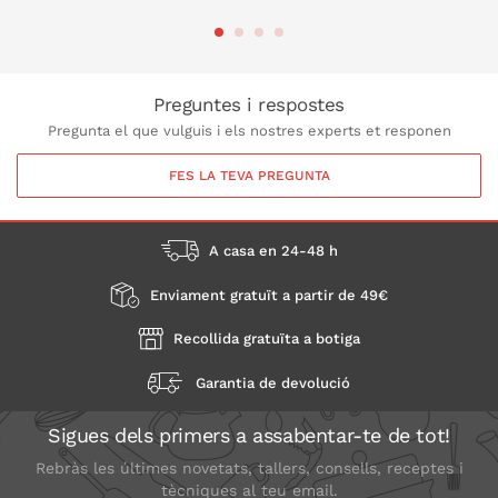
A LA CISTELLA
A LA CISTELLA
Preguntes i respostes
Pregunta el que vulguis i els nostres experts et responen
FES LA TEVA PREGUNTA
A casa en 24-48 h
Enviament gratuït a partir de 49€
Recollida gratuïta a botiga
Garantia de devolució
Sigues dels primers a assabentar-te de tot!
Rebràs les últimes novetats, tallers, consells, receptes i
tècniques al teu email.