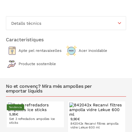
Detalls tècnics
Característiques
Apte pel rentavaixelles
Acer inoxidable
Producte sostenible
No et convenç? Mira més ampolles per
emportar líquids
Tendència
5,95€
Set 3 refredadors ampolles Ice
9,90€
sticks
842042x Recanvi filtres ampolla
vidre Lekue 600 ml