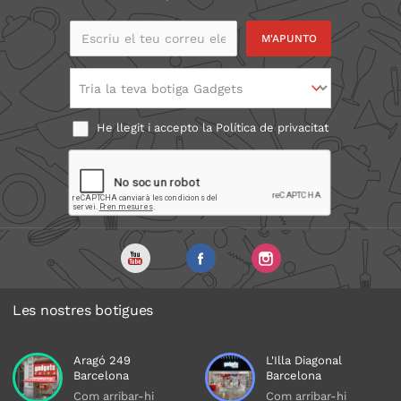
Escriu el teu correu
electrònic
Tria la teva botiga Gadgets
He llegit i accepto la
Política de privacitat
Les nostres botigues
Aragó 249
L'Illa Diagonal
Barcelona
Barcelona
Com arribar-hi
Com arribar-hi