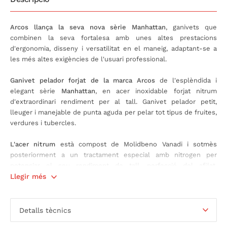
Arcos llança la seva nova sèrie Manhattan
, ganivets que
combinen la seva fortalesa amb unes altes prestacions
d'ergonomia, disseny i versatilitat en el maneig, adaptant-se a
les més altes exigències de l'usuari professional.
Ganivet pelador forjat de la marca Arcos
de l'esplèndida i
elegant sèrie
Manhattan
, en acer inoxidable forjat nitrum
d'extraordinari rendiment per al tall. Ganivet pelador petit,
lleuger i manejable de punta aguda per pelar tot tipus de fruites,
verdures i tubercles.
L'acer nitrum
està compost de Molidbeno Vanadi i sotmès
posteriorment a un tractament especial amb nitrogen per
potenciar el seu rendiment de tall, perfecció del afilat,
durabilitat i major resistència a la corrosió. Mango estilitzat
Llegir més
totalment adaptable a la forma de la mà, atorgant gran
comoditat de maneig, fet a
Polioximetilè (POM)
de gran
resistència i suavitat al tacte. Conjunt de fulla, virolla i mànec de
Detalls tècnics
gran equilibri, facilitant l'acció del tall.