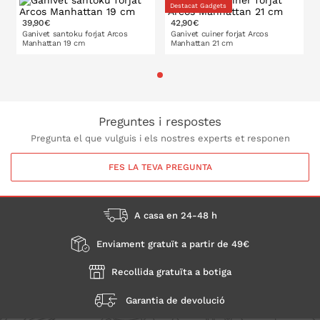
Destacat Gadgets
39,90€
42,90€
Ganivet santoku forjat Arcos
Ganivet cuiner forjat Arcos
Manhattan 19 cm
Manhattan 21 cm
A LA CISTELLA
A LA CISTELLA
Preguntes i respostes
Pregunta el que vulguis i els nostres experts et responen
FES LA TEVA PREGUNTA
A casa en 24-48 h
Enviament gratuït a partir de 49€
Recollida gratuïta a botiga
Garantia de devolució