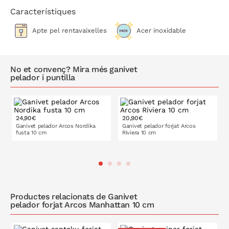
Característiques
Arcos,
amb fabricació 100% a Albacete (Espanya) des de 1875
suposa una garantia total de compra.
Apte pel rentavaixelles
Acer inoxidable
En general, mai recomanem rentar els ganivets al rentavaixelles
ja que l'incorporar components fèrrics a la seva fulla són
susceptibles de certa oxidació amb la humitat, i perquè els cops
No et convenç? Mira més ganivet
pelador i puntilla
al'interior del rentavaixelles poden malmetre el seu full i
esmolat.
24,90€
20,90€
Ganivet pelador Arcos Nordika
Ganivet pelador forjat Arcos
fusta 10 cm
Riviera 10 cm
A LA CISTELLA
Productes relacionats de Ganivet
pelador forjat Arcos Manhattan 10 cm