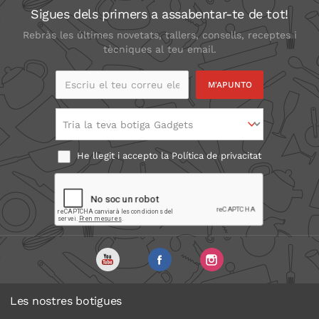
Sigues dels primers a assabentar-te de tot!
Rebràs les últimes novetats, tallers, consells, receptes i
tècniques al teu email.
Escriu el teu correu
electrònic
Tria la teva botiga Gadgets
He llegit i accepto la
Política de privacitat
Les nostres botigues