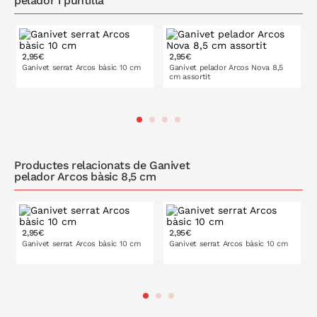
pelador i puntilla
l'incorporar components fèrrics a la seva fulla són susceptibles
de certa oxidació amb la humitat, i perquè els cops al'interior del
rentavaixelles poden malmetre el seu full i esmolat.
2,95€
2,95€
Ganivet serrat Arcos bàsic 10 cm
Ganivet pelador Arcos Nova 8,5
cm assortit
A LA CISTELLA
Productes relacionats de Ganivet
pelador Arcos bàsic 8,5 cm
2,95€
2,95€
Ganivet serrat Arcos bàsic 10 cm
Ganivet serrat Arcos bàsic 10 cm
A LA CISTELLA