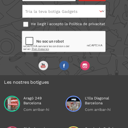
Tria la teva botiga Gadgets
He llegit i accepto la
Política de privacitat
Les nostres botigues
Aragó 249
L'Illa Diagonal
Barcelona
Barcelona
Com arribar-hi
Com arribar-hi