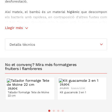
desforestació.
Així mateix, el bambú és un material
higiènic
que descompon
els bacteris amb rapidesa, en contraposició d'altres fustes com
el faig. Tampoc absorbeix gaire humitat amb la qual cosa
evita
que es deformi amb el pas del temps.
Llegir més
Disponible en dues mides diferents
: 20 cm de diàmetre i 26 cm
de diàmetre.
Detalls tècnics
No et convenç? Mira més formatgeres
fruiters i fiambreres
29,90€
34,90€
39,90€
Estalvia 5,00€
Tallador formatge Tete de Moine
Kit guacamole 3 en 1
22 cm