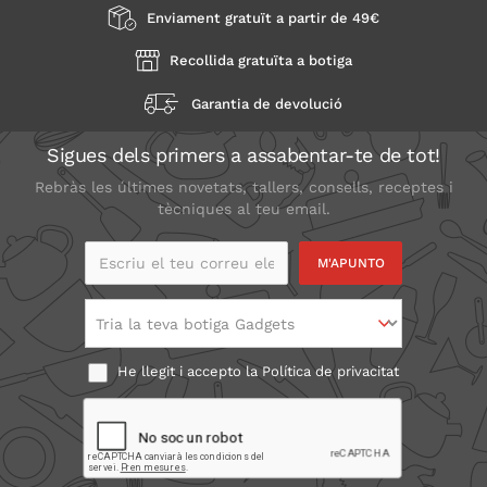
Enviament gratuït a partir de 49€
Recollida gratuïta a botiga
Garantia de devolució
Sigues dels primers a assabentar-te de tot!
Rebràs les últimes novetats, tallers, consells, receptes i
tècniques al teu email.
Escriu el teu correu
electrònic
Tria la teva botiga Gadgets
He llegit i accepto la
Política de privacitat