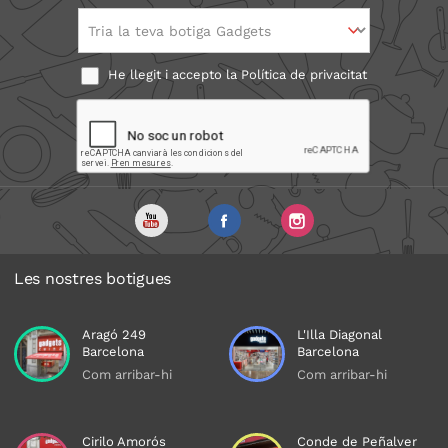
Tria la teva botiga Gadgets
He llegit i accepto la
Política de privacitat
Les nostres botigues
Aragó 249
L'Illa Diagonal
Barcelona
Barcelona
Com arribar-hi
Com arribar-hi
Cirilo Amorós
Conde de Peñalver