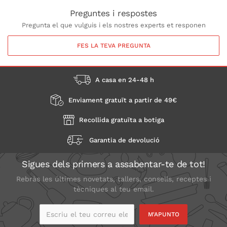
Preguntes i respostes
Pregunta el que vulguis i els nostres experts et responen
FES LA TEVA PREGUNTA
A casa en 24-48 h
Enviament gratuït a partir de 49€
Recollida gratuïta a botiga
Garantia de devolució
Sigues dels primers a assabentar-te de tot!
Rebràs les últimes novetats, tallers, consells, receptes i
tècniques al teu email.
Escriu el teu correu
electrònic