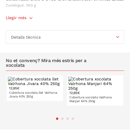
Contingut: 350 g
Llegir més
Detalls tècnics
No et convenç? Mira més estris per a
xocolata
12,95€
Cobertura xocolata llet Valrhona
12,95€
Jivara 40% 250g
Cobertura xocolata Valrhona
Manjari 64% 250g
A LA CISTELLA
A LA CISTELLA