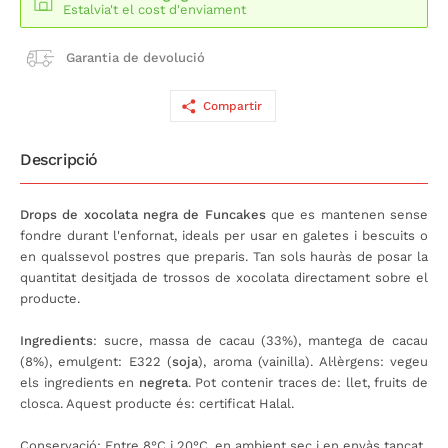
Estalvia't el cost d'enviament
Garantia de devolució
Compartir
Descripció
Drops de xocolata negra de Funcakes
que es mantenen sense
fondre durant l'enfornat, ideals per usar en galetes i bescuits o
en qualssevol postres que preparis. Tan sols hauràs de posar la
quantitat desitjada de trossos de xocolata directament sobre el
producte.
Ingredients
: sucre, massa de cacau (33%), mantega de cacau
(8%), emulgent: E322 (
soja
), aroma (vainilla). Al·lèrgens: vegeu
els ingredients en
negreta
. Pot contenir traces de: llet, fruits de
closca. Aquest producte és: certificat Halal.
Conservació: Entre 8°C i 20°C, en ambient sec i en envàs tancat.