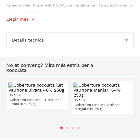
Conservació: Entre 8°C i 20°C, en ambient sec i en envàs tancat.
Contingut: 350 g
Llegir més
Detalls tècnics
No et convenç? Mira més estris per a
xocolata
12,95€
Cobertura xocolata llet Valrhona
12,95€
Jivara 40% 250g
Cobertura xocolata Valrhona
Manjari 64% 250g
A LA CISTELLA
A LA CISTELLA