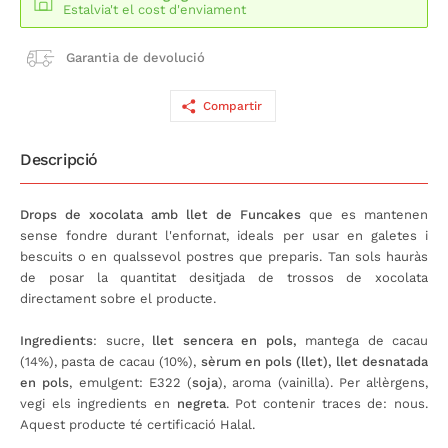
Estalvia't el cost d'enviament
Garantia de devolució
Compartir
Descripció
Drops de xocolata amb llet de Funcakes
que es mantenen
sense fondre durant l'enfornat, ideals per usar en galetes i
bescuits o en qualssevol postres que preparis. Tan sols hauràs
de posar la quantitat desitjada de trossos de xocolata
directament sobre el producte.
Ingredients
: sucre,
llet sencera en pols,
mantega de cacau
(14%), pasta de cacau (10%),
sèrum en pols (llet), llet desnatada
en pols
, emulgent: E322 (
soja
), aroma (vainilla). Per al·lèrgens,
vegi els ingredients en
negreta
. Pot contenir traces de: nous.
Aquest producte té certificació Halal.