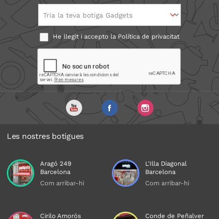
Tria la teva botiga Gadgets
He llegit i accepto la
Política de privacitat
Les nostres botigues
Aragó 249
L'Illa Diagonal
Barcelona
Barcelona
Com arribar-hi
Com arribar-hi
Cirilo Amorós
Conde de Peñalver