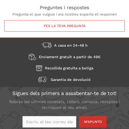
Preguntes i respostes
Pregunta el que vulguis i els nostres experts et responen
FES LA TEVA PREGUNTA
A casa en 24-48 h
Enviament gratuït a partir de 49€
Recollida gratuïta a botiga
Garantia de devolució
Sigues dels primers a assabentar-te de tot!
Rebràs les últimes novetats, tallers, consells, receptes i
tècniques al teu email.
Escriu el teu correu
electrònic